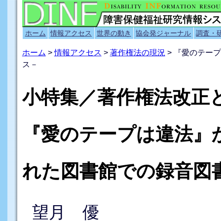
ホーム
情報アクセス
世界の動き
協会発ジャーナル
調査・
ホーム
>
情報アクセス
>
著作権法の現況
> 『愛のテー
ス－
小特集／著作権法改正
『愛のテープは違法』
れた図書館での録音図
望月 優