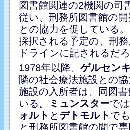
図書館関連の2機関の司
従い、刑務所図書館の開
との協力を促している。
採択される予定の、刑務
ドラインに記されるだろ
1978年以降、
ゲルセン
隣の社会療法施設との協
施設の入所者は、同図書
いる。
ミュンスター
では
ォルト
と
デトモルト
でも
と刑務所図書館の間で専