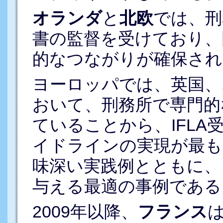
オランダ
と
北欧
では、刑
書の監督を受けており、
的なつながりが確保され
ヨーロッパでは、英国、
おいて、刑務所で専門的
ていることから、IFL
イドラインの実現が最も
味深い実践例とともに、
与える最適の事例である
2009年以降、
フランス