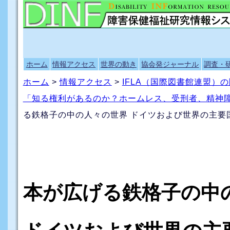
ホーム
情報アクセス
世界の動き
協会発ジャーナル
調査・
ホーム
>
情報アクセス
>
IFLA（国際図書館連盟）
「知る権利があるのか？ホームレス、受刑者、精神
る鉄格子の中の人々の世界 ドイツおよび世界の主要
本が広げる鉄格子の中