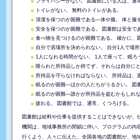
プライバシーがない。 図書館にいる人は、通
トイレがない。 無料のトイレがある。
清潔を保つのが困難である―体や服。 体と服
安全を保つのが困難である。 図書館は安全で
食べ物を見つけるのが困難である。 確かに、
自分で居場所を決められない。 自分1人で場
1人になれる時間がない。 1人で座って、眠
限られた所持品しか持てず、それらは自分に
所持品を守らなければならない。 所持品は、
眠るのが困難―ほかの人たちがうるさい。 図
眠るのが困難―誰かが所持品を盗むかもしれな
疲れる。 図書館では、通常、くつろげる。
図書館は給料や仕事を提供することはできないが、
機関は、地域事務所の閉鎖に伴い、プログラムの内
行くよう、人々に伝えた。全国各地の図書館が、地