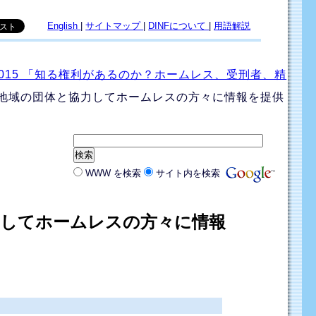
English
|
サイトマップ
|
DINFについて
|
用語解説
会2015 「知る権利があるのか？ホームレス、受刑者、精
に地域の団体と協力してホームレスの方々に情報を提供
WWW を検索
サイト内を検索
力してホームレスの方々に情報