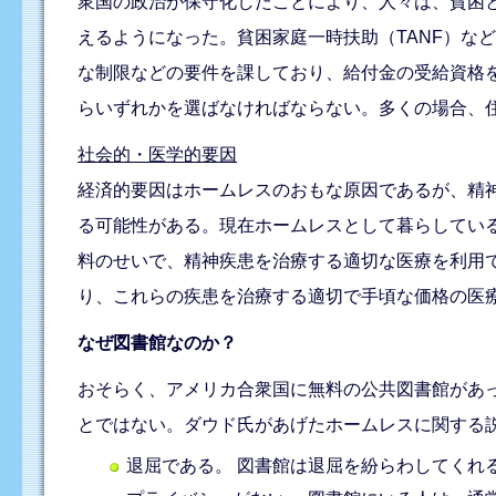
衆国の政治が保守化したことにより、人々は、貧困
えるようになった。貧困家庭一時扶助（TANF）な
な制限などの要件を課しており、給付金の受給資格
らいずれかを選ばなければならない。多くの場合、
社会的・医学的要因
経済的要因はホームレスのおもな原因であるが、精
る可能性がある。現在ホームレスとして暮らしてい
料のせいで、精神疾患を治療する適切な医療を利用
り、これらの疾患を治療する適切で手頃な価格の医
なぜ図書館なのか？
おそらく、アメリカ合衆国に無料の公共図書館があ
とではない。ダウド氏があげたホームレスに関する説明（
退屈である。 図書館は退屈を紛らわしてくれ