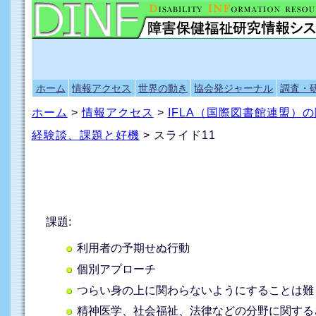
ホーム
情報アクセス
世界の動き
協会発ジャーナル
調査・
ホーム
>
情報アクセス
>
IFLA（国際図書館連盟）
経験談、課題と好機
> スライド11
課題:
利用者の予期せぬ行動
個別アプローチ
つらい身の上に関わらないようにすることは難
精神医学、社会福祉、法律などの分野に関する