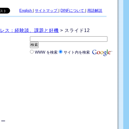
English
|
サイトマップ
|
DINFについて
|
用語解説
ムレス：経験談、課題と好機
> スライド12
WWW を検索
サイト内を検索
ター