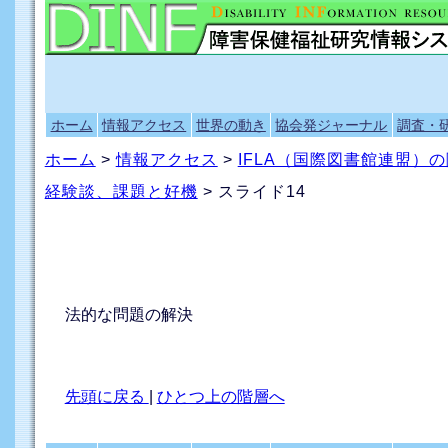
ホーム
情報アクセス
世界の動き
協会発ジャーナル
調査・
ホーム
>
情報アクセス
>
IFLA（国際図書館連盟）
経験談、課題と好機
> スライド14
法的な問題の解決
先頭に戻る
|
ひとつ上の階層へ