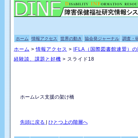
ホーム
情報アクセス
世界の動き
協会発ジャーナル
調査・
ホーム
>
情報アクセス
>
IFLA（国際図書館連盟）
経験談、課題と好機
> スライド18
ホームレス支援の架け橋
先頭に戻る
|
ひとつ上の階層へ