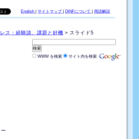
English
|
サイトマップ
|
DINFについて
|
用語解説
ムレス：経験談、課題と好機
> スライド5
WWW を検索
サイト内を検索
ター