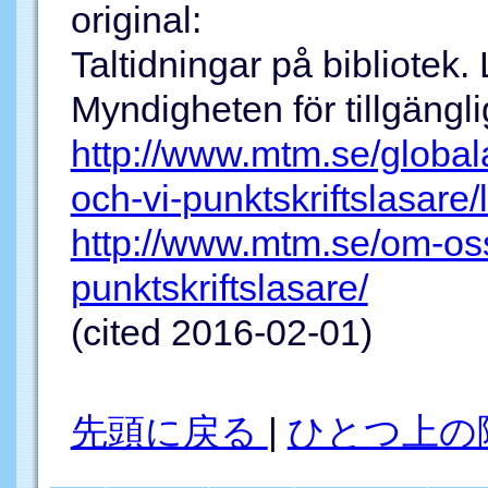
original:
Taltidningar på bibliotek.
Myndigheten för tillgängl
http://www.mtm.se/globala
och-vi-punktskriftslasare
http://www.mtm.se/om-oss/
punktskriftslasare/
(cited 2016-02-01)
先頭に戻る
|
ひとつ上の