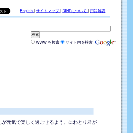
English
|
サイトマップ
|
DINFについて
|
用語解説
WWW を検索
サイト内を検索
んが元気で楽しく過ごせるよう、にわとり君が