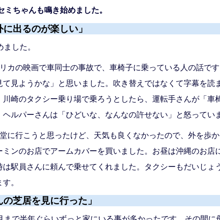
セミちゃんも鳴き始めました。
外に出るのが楽しい」
めました。
メリカの映画で車同士の事故で、車椅子に乗っている人の話で
見て見ようかな」と思いました。吹き替えではなくて字幕を読
、川崎のタクシー乗り場で乗ろうとしたら、運転手さんが「車
。ヘルパーさんは「ひどいな、なんなの許せない」と怒ってい
食堂に行こうと思ったけど、天気も良くなかったので、外を歩
ーミンのお店でアームカバーを買いました。お昼は沖縄のお店
時は駅員さんに頼んで乗せてくれました。タクシーもだいじょ
ます。
んの芝居を見に行った」
6月まで半年ぐらいずっと家にいる事が多かったです。その間に