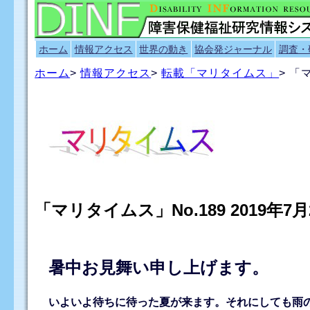
ホーム
情報アクセス
世界の動き
協会発ジャーナル
調査・
ホーム
>
情報アクセス
>
転載「マリタイムス」
> 「
「マリタイムス」No.189 2019年7
暑中お見舞い申し上げます。
いよいよ待ちに待った夏が来ます。それにしても雨