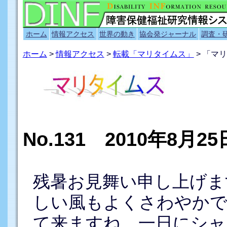
ホーム
情報アクセス
世界の動き
協会発ジャーナル
調査・
ホーム
>
情報アクセス
>
転載「マリタイムス」
> 「マリ
No.131 2010年8月2
残暑お見舞い申し上げま
しい風もよくさわやかで
て来ますね。一日にシャ