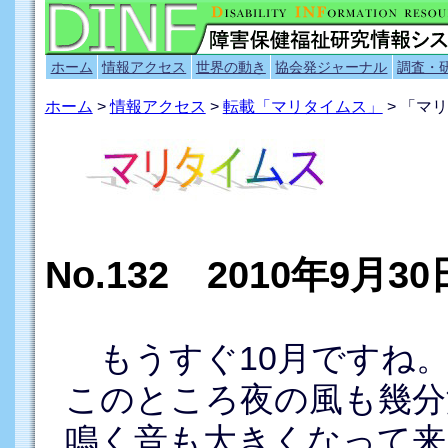
ホーム
情報アクセス
世界の動き
協会発ジャーナル
調査・
ホーム
>
情報アクセス
>
転載「マリタイムス」
> 「マリ
No.132 2010年9月3
もうすぐ10月ですね
このところ夜の風も幾分
鳴く音も大きくなって来