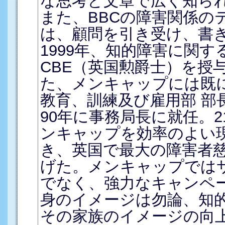
な思考と文章で広く知ら
また、BBCの障害関係の
は、顧問を引き受け、書
1999年、知的障害に関
CBE（英国勲爵士）を授
た、メンキャップには既に
教育、訓練及び雇用部 部
90年に事務局長に就任。
ンキャップを効率のよい
き、英国で最大の障害者
げた。メンキャップでは
でなく、強力なキャンペ
身のイメージは勿論、知
その家族のイメージの向