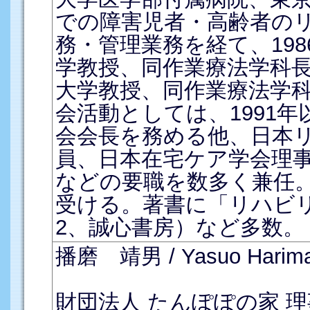
での障害児者・高齢者の
務・管理業務を経て、19
学教授、同作業療法学科長
大学教授、同作業療法学科
会活動としては、1991
会会長を務める他、日本
員、日本在宅ケア学会理
などの要職を数多く兼任。
受ける。著書に「リハビリ
2、誠心書房）など多数。
播磨 靖男 / Yasuo Harim
財団法人 たんぽぽの家 理事長 / 