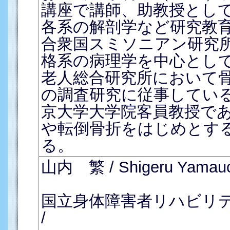
講座で講師、助教授とし
各系の解剖学など研究教育
合衆国スミソニアン研究
格系の病理学を中心として
老人総合研究所において
の調査研究に従事している
京大学大学院客員教授で
や転倒骨折をはじめとす
る。
山内 繁 / Shigeru Yamauc
国立身体障害者リハビリテ
/