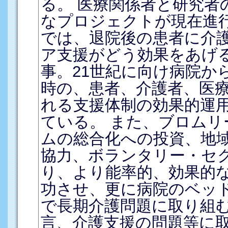
る。 医療関係者と研究者
なプロジェクトが現在進
では、退院後の患者に介
ア支援がどう効果をあげ
事。21世紀に向け病院か
時の、患者、介護者、医
れる支援体制の効果的運
ている。 また、ブロム
ムの総合化への投資、地
協力、ボランタリー・セ
り、より能率的、効果的
功させ、更に病院のベッ
で長期介護問題に取り組
言、介護支援の問題等に