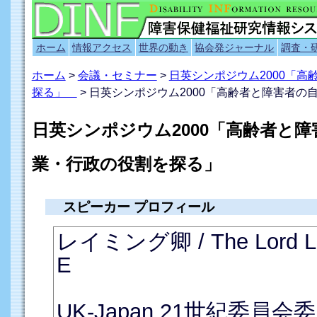
ホーム
情報アクセス
世界の動き
協会発ジャーナル
調査・
ホーム
>
会議・セミナー
>
日英シンポジウム2000「
探る」
> 日英シンポジウム2000「高齢者と障害者
日英シンポジウム2000「高齢者と
業・行政の役割を探る」
スピーカー プロフィール
レイミング卿 / The Lord Lam
E
UK-Japan 21世紀委