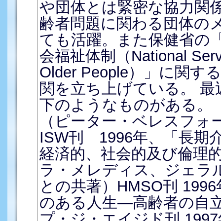
や団体とは緊密な協力関
齢者問題に関わる団体の
ても活躍。また保健省の
会福祉体制（National Servic
Older People）」に
関を立ち上げている。 最
下のようなものがある。
（ピーター・ベレスフォー
ISW刊 1996年、「長
経済的、社会的及び倫理
ラ・メレディス、ジェラ
との共著）HMSO刊 19
のある人生―高齢者の自
プ・ジ・エイジド刊 199