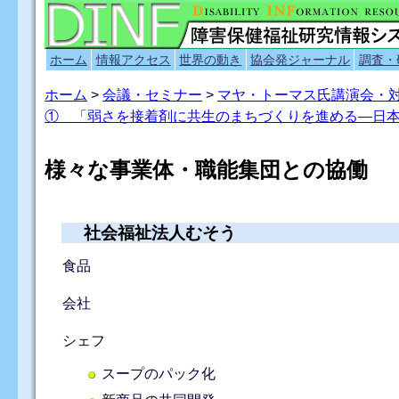
ホーム
情報アクセス
世界の動き
協会発ジャーナル
調査・
ホーム
>
会議・セミナー
>
マヤ・トーマス氏講演会・
① 「弱さを接着剤に共生のまちづくりを進める―日
様々な事業体・職能集団との協働
社会福祉法人むそう
食品
会社
シェフ
スープのパック化