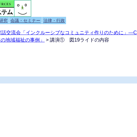
研究
会議・セミナー
法律・行政
対話交流会「インクルーシブなコミュニティ作りのために」―C
本の地域福祉の事例」
> 講演① 図19ライドの内容