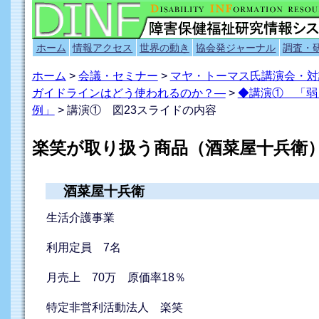
ホーム
情報アクセス
世界の動き
協会発ジャーナル
調査・
ホーム
>
会議・セミナー
>
マヤ・トーマス氏講演会・対
ガイドラインはどう使われるのか？―
>
◆講演① 「弱
例」
> 講演① 図23スライドの内容
楽笑が取り扱う商品（酒菜屋十兵衛
酒菜屋十兵衛
生活介護事業
利用定員 7名
月売上 70万 原価率18％
特定非営利活動法人 楽笑