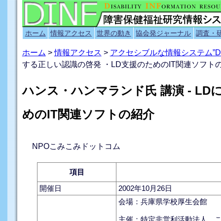
ホーム
情報アクセス
世界の動き
協会発ジャーナル
調査・
ホーム
>
情報アクセス
>
アクセシブルな情報システム”D
する正しい認識の啓発 ・LD支援のためのIT関連ソフト
ハンス・ハンマランド氏 講演 - L
めのIT関連ソフトの紹介
NPOこみこみドットコム
項目
開催日
2002年10月26日
会場：兵庫県学校厚生会館
主催：特定非営利活動法人 