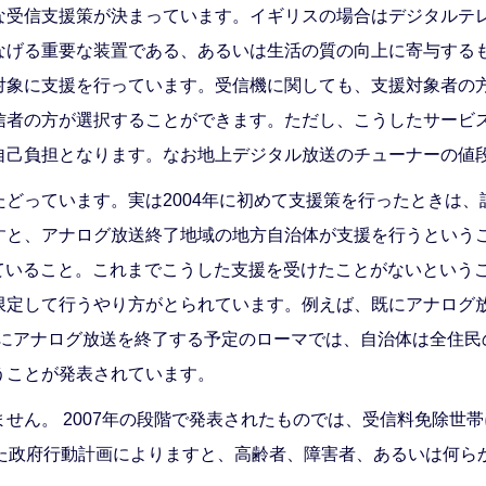
な受信支援策が決まっています。イギリスの場合はデジタルテ
なげる重要な装置である、あるいは生活の質の向上に寄与するも
対象に支援を行っています。受信機に関しても、支援対象者の
信者の方が選択することができます。ただし、こうしたサービス
己負担となります。なお地上デジタル放送のチューナーの値段
っています。実は2004年に初めて支援策を行ったときは、誰
すと、アナログ放送終了地域の地方自治体が支援を行うという
っていること。これまでこうした支援を受けたことがないという
限定して行うやり方がとられています。例えば、既にアナログ
月にアナログ放送を終了する予定のローマでは、自治体は全住民
うことが発表されています。
せん。 2007年の段階で発表されたものでは、受信料免除世
した政府行動計画によりますと、高齢者、障害者、あるいは何ら