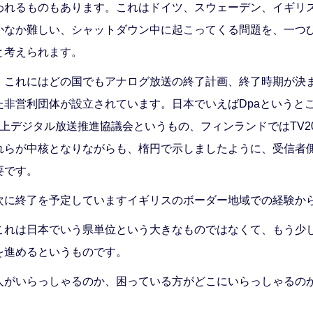
われるものもあります。これはドイツ、スウェーデン、イギリ
かなか難しい、シャットダウン中に起こってくる問題を、一つ
と考えられます。
、これにはどの国でもアナログ放送の終了計画、終了時期が決
た非営利団体が設立されています。日本でいえばDpaというと
地上デジタル放送推進協議会というもの、フィンランドではTV2
れらが中核となりながらも、楕円で示しましたように、受信者
要です。
次に終了を予定していますイギリスのボーダー地域での経験か
これは日本でいう県単位という大きなものではなくて、もう少し
を進めるというものです。
人がいらっしゃるのか、困っている方がどこにいらっしゃるの