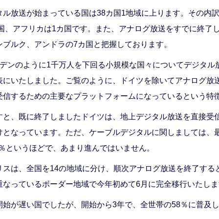
ル放送が始まっている国は38カ国1地域に上ります。その内
カ国、アフリカは1カ国です。また、アナログ放送をすでに終了
ンブルク、アンドラの7カ国と把握しております。
ーデンのように1千万人を下回る小規模な国々についてデジタル
表にいたしました。ご覧のように、ドイツを除いてアナログ放
受信するための主要なプラットフォームになっているという特
すと、既に終了しましたドイツは、地上デジタル放送を直接受
けとなっています。ただ、ケーブルデジタルに関しましては、
1％というほどで、あまり進んではいません。
リスは、全国を14の地域に分け、順次アナログ放送を終了する
重なっているボーダー地域で今年初めて6月に完全移行いたしま
始が遅い国でしたが、開始から3年で、全世帯の58％に普及