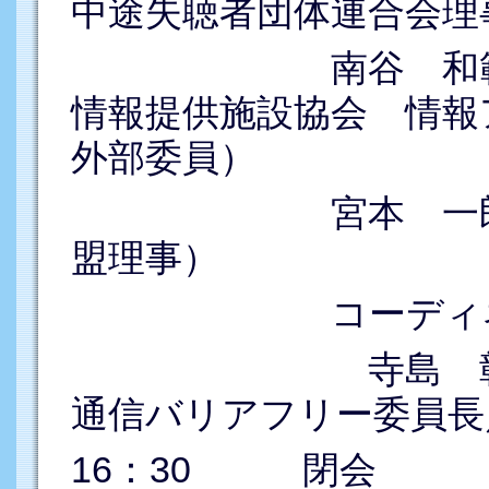
中途失聴者団体連合会理
南谷 和範 （
情報提供施設協会 情報
外部委員）
宮本 一郎 （
盟理事）
コーディネ
寺島 彰（障害
通信バリアフリー委員長
16：30 閉会