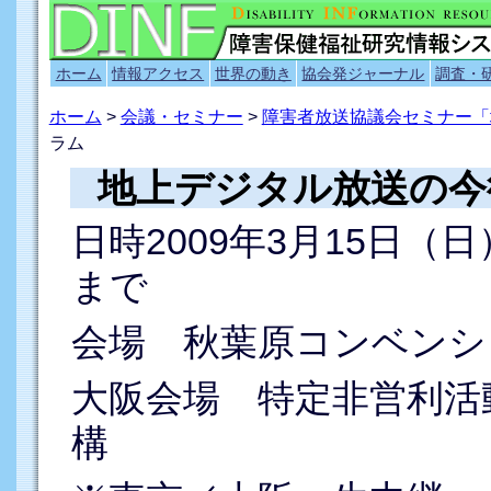
ホーム
情報アクセス
世界の動き
協会発ジャーナル
調査・
ホーム
>
会議・セミナー
>
障害者放送協議会セミナー「
ラム
地上デジタル放送の今
日時2009年3月15日（日
まで
会場 秋葉原コンベンシ
大阪会場 特定非営利活
構