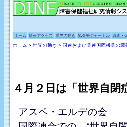
ホーム
情報アクセス
世界の動き
協会発ジャーナル
調査・
ホーム
>
世界の動き
>
国連および関連国際機関の障
４月２日は「世界自閉
アスペ・エルデの会
国際連合での、“世界自閉症啓