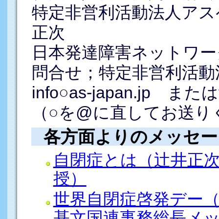
特定非営利活動法人アス
正次
日本発達障害ネットワー
問合せ；特定非営利活動
info○as-japan.jp またはts
（○を@に直してお送り
各方面よりのメッセー
自閉症とは（辻井正
授）
世界自閉症啓発デー（
基文国連事務総長メ