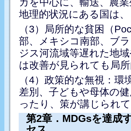
カを中心に、輸送、農業
地理的状況にある国は、
（3）局所的な貧困（Pocket
部、メキシコ南部、ブラ
ジス河流域等遅れた地域
は改善が見られても局所
（4）政策的な無視：環
差別、子どもや母体の健
ったり、策が講じられて
第2章．MDGsを達
セス