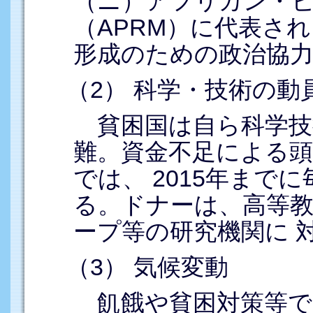
（ニ）アフリカン・
（APRM）に代表さ
形成のための政治協
（2） 科学・技術の動
貧困国は自ら科学技
難。資金不足による頭
では、 2015年まで
る。ドナーは、高等教
ープ等の研究機関に 
（3） 気候変動
飢餓や貧困対策等で