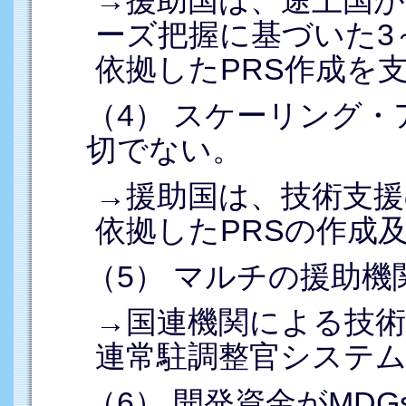
→援助国は、途上国が、
ーズ把握に基づいた3
依拠したPRS作成を
（4） スケーリング
切でない。
→援助国は、技術支援
依拠したPRSの作成
（5） マルチの援助
→国連機関による技
連常駐調整官システ
（6） 開発資金がMD