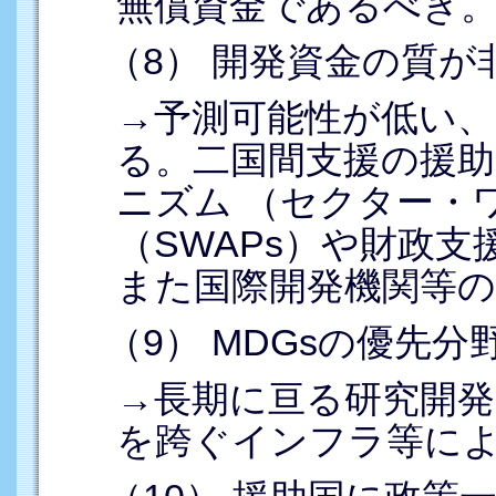
無償資金であるべき
（8） 開発資金の質が
→予測可能性が低い
る。二国間支援の援
ニズム （セクター・
（SWAPs）や財政
また国際開発機関等
（9） MDGsの優先
→長期に亘る研究開発
を跨ぐインフラ等に