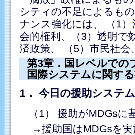
シティの不足によるもの
ナンス強化には、 （1
会的権利、（3）透明で
済政策、 （5）市民社
第3章．国レベルでの
国際システムに関する
1． 今日の援助システ
（1） 援助がMDGs
→援助国はMDGsを