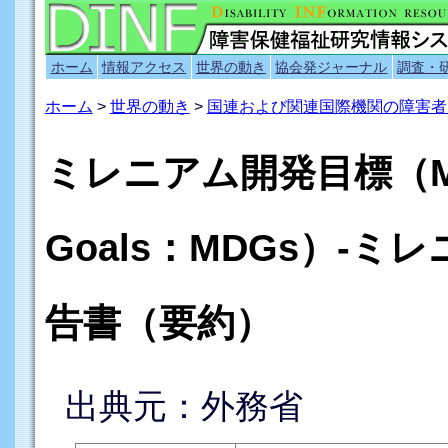
ホーム
情報アクセス
世界の動き
協会発ジャーナル
調査・
ホーム
>
世界の動き
>
国連および関連国際機関の障害者
ミレニアム開発目標（Mille
Goals：MDGs）-
告書（要約）
出典元：外務省