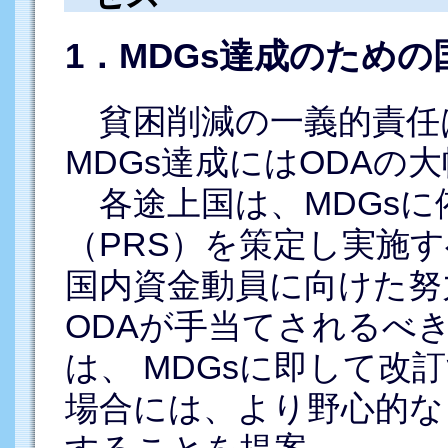
1．MDGs達成のため
貧困削減の一義的責任
MDGs達成にはODAの
各途上国は、MDGsに
（PRS）を策定し実施
国内資金動員に向けた努
ODAが手当てされるべき
は、 MDGsに即して改
場合には、より野心的な