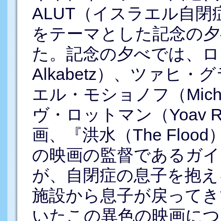
ALUT（イスラエル自
をテーマとした記念の夕
た。記念の夕べでは、ロニ
Alkabetz）、ツァヒ・グ
エル・モショノフ（Micha
ヴ・ロットマン（Yoav R
画、『洪水（The Flo
の映画の監督であるガイ・ナ
が、自閉症の息子を抱え
施設から息子が戻ってき
いたこの異色の映画につ