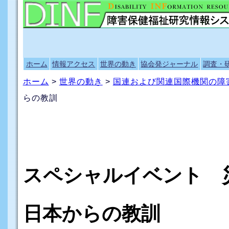
ホーム
情報アクセス
世界の動き
協会発ジャーナル
調査・
ホーム
>
世界の動き
>
国連および関連国際機関の障
らの教訓
スペシャルイベント 
日本からの教訓