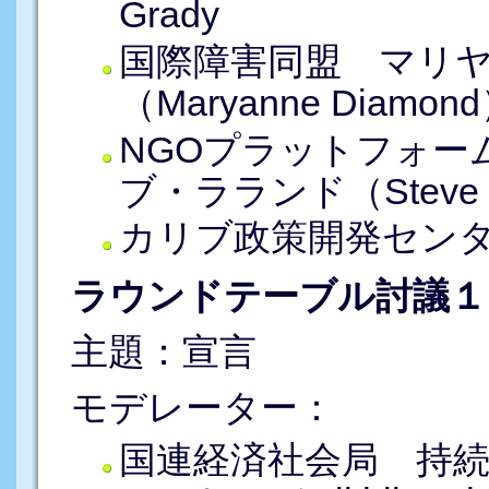
Grady
国際障害同盟 マリ
（Maryanne Diamon
NGOプラットフォー
ブ・ラランド（Steve L
カリブ政策開発センター Sh
ラウンドテーブル討議１ （
主題：宣言
モデレーター：
国連経済社会局 持