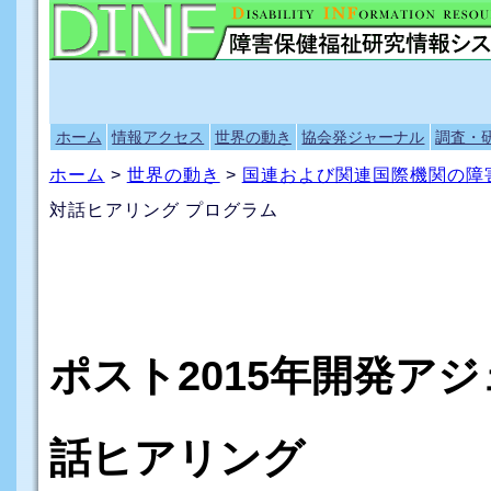
ホーム
情報アクセス
世界の動き
協会発ジャーナル
調査・
ホーム
>
世界の動き
>
国連および関連国際機関の障
対話ヒアリング プログラム
ポスト2015年開発ア
話ヒアリング