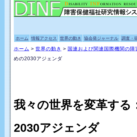
ホーム
情報アクセス
世界の動き
協会発ジャーナル
調査・
ホーム
>
世界の動き
>
国連および関連国際機関の障
めの2030アジェンダ
我々の世界を変革する
2030アジェンダ