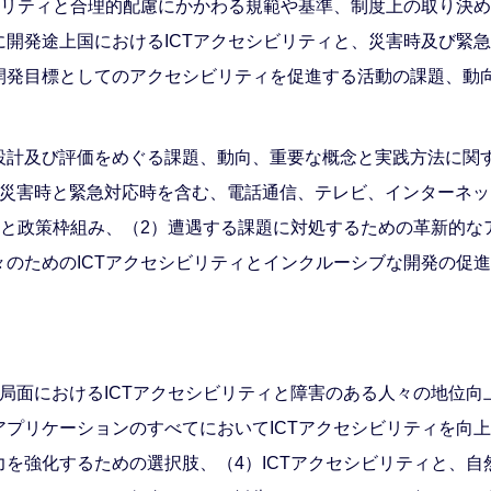
ビリティと合理的配慮にかかわる規範や基準、制度上の取り決
開発途上国におけるICTアクセシビリティと、災害時及び緊
開発目標としてのアクセシビリティを促進する活動の課題、動
設計及び評価をめぐる課題、動向、重要な概念と実践方法に関
然災害時と緊急対応時を含む、電話通信、テレビ、インターネ
況と政策枠組み、（2）遭遇する課題に対処するための革新的な
のためのICTアクセシビリティとインクルーシブな開発の促
局面におけるICTアクセシビリティと障害のある人々の地位
プリケーションのすべてにおいてICTアクセシビリティを向上
を強化するための選択肢、（4）ICTアクセシビリティと、