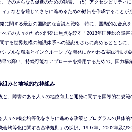
と、そのさらなる促進のための勧告、（5）アクセシビリティ
ティ」などを通じてさらに進めるための勧告を作成することが
開発に関する最新の国際的な言説と戦略、特に、国際的な合意
べての人々のための開発に焦点を絞る「2013年国連総会障
に関する世界規模の知識体系への認識をさらに高めるとともに、
セシブルな環境とインクルーシブな開発にかかわる実践行動の
効果の高い、持続可能なアプローチを採用するための、国力構
な枠組みと地域的な枠組み
言説と、障害のある人々の地位向上と開発に関する国際的な規
ある人々の機会均等化をさらに進める政策とプログラムの具体
会均等化に関する基準規則」の採択、1997年、2002年及び2