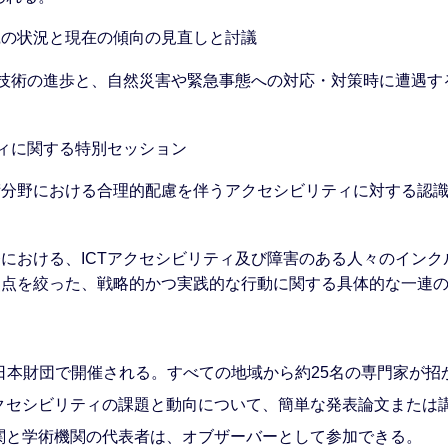
践の状況と現在の傾向の見直しと討議
び技術の進歩と、自然災害や緊急事態への対応・対策時に遭遇
ティに関する特別セッション
術分野における合理的配慮を伴うアクセシビリティに対する認
における、ICTアクセシビリティ及び障害のある人々のイン
焦点を絞った、戦略的かつ実践的な行動に関する具体的な一連
本の日本財団で開催される。すべての地域から約25名の専門家が
クセシビリティの課題と動向について、簡単な発表論文または
関と学術機関の代表者は、オブザーバーとして参加できる。