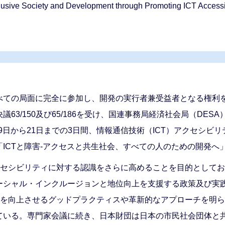
lusive Society and Development through Promoting ICT Accessi
べての局面に完全に参加し、開発の実行者兼受益者となる権利
3/150及び65/186を受け、国連事務局経済社会局（DES
19日から21日までの3日間、情報通信技術（ICT）アクセシ
ICTと障害-アクセスと共生社会、すべての人のための開発へ
クセシビリティに対する認識をさらに高めることを目的としてお
ーシャル・インクルージョンと地位向上を支援する政策及び実
ィを向上させるグッドプラクティスや革新的なアプローチを明
ている。専門家会議に続き、日本財団は日本の市民社会団体と