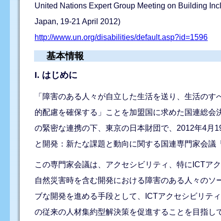
United Nations Expert Group Meeting on Building Inc
Japan, 19-21 April 2012)
http://www.un.org/disabilities/default.asp?id=1596
基本情報
I. はじめに
「障害のある人々が自立した生活を送り、生活のす
的配慮を確保する」ことを加盟国に求めた国連総会決議6
の緊密な連携の下、東京の日本財団で、2012年4月
と開発：新たな課題と動向に関する国連専門家会議「
この専門家会議は、アクセシビリティ、特にICTア
自然災害時を含む開発における障害のある人々のソ
ブな開発を進める手段として、ICTアクセシビリテ
の従来の人材集約型解決策を促進することを目指し