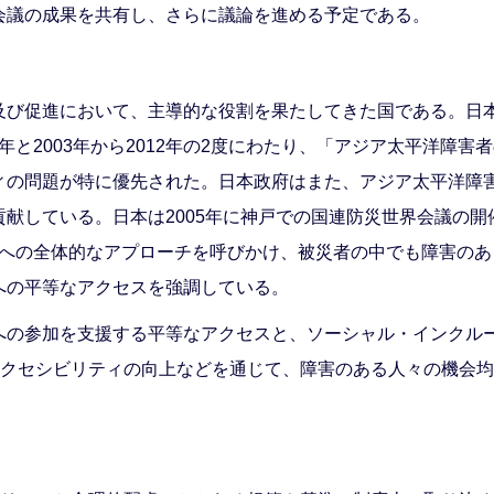
会議の成果を共有し、さらに議論を進める予定である。
及び促進において、主導的な役割を果たしてきた国である。日
2年と2003年から2012年の2度にわたり、「アジア太平洋障害
ィの問題が特に優先された。日本政府はまた、アジア太平洋障害
献している。日本は2005年に神戸での国連防災世界会議の
て防災への全体的なアプローチを呼びかけ、被災者の中でも障害の
への平等なアクセスを強調している。
への参加を支援する平等なアクセスと、ソーシャル・インクル
アクセシビリティの向上などを通じて、障害のある人々の機会