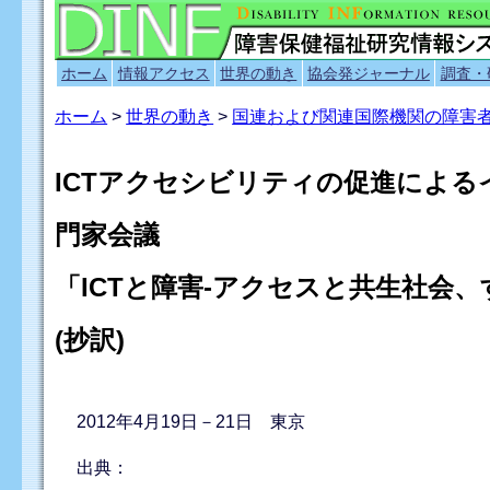
ホーム
情報アクセス
世界の動き
協会発ジャーナル
調査・
ホーム
>
世界の動き
>
国連および関連国際機関の障害
ICTアクセシビリティの促進によ
門家会議
「ICTと障害-アクセスと共生社会
(抄訳)
2012年4月19日－21日 東京
出典：