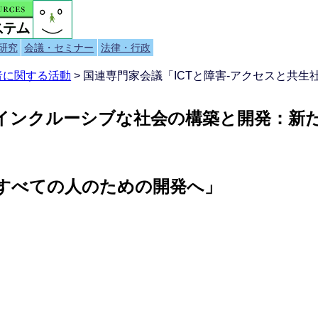
研究
会議・セミナー
法律・行政
者に関する活動
> 国連専門家会議「ICTと障害-アクセスと共
るインクルーシブな社会の構築と開発：新
、すべての人のための開発へ」