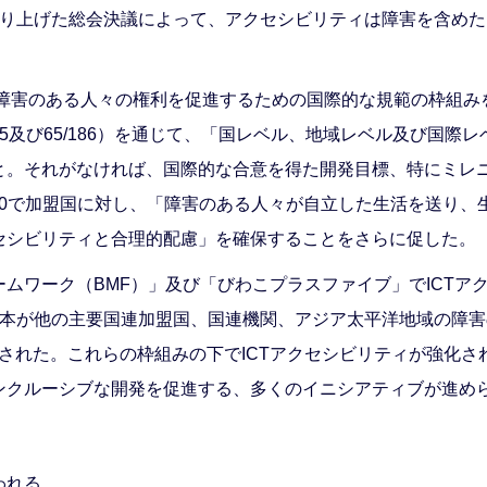
取り上げた総会決議によって、アクセシビリティは障害を含め
、障害のある人々の権利を促進するための国際的な規範の枠組みを
/145及び65/186）を通じて、「国レベル、地域レベル及び
と。それがなければ、国際的な合意を得た開発目標、特にミレ
150で加盟国に対し、「障害のある人々が自立した生活を送り
セシビリティと合理的配慮」を確保することをさらに促した。
ムワーク（BMF）」及び「びわこプラスファイブ」でICTア
日本が他の主要国連加盟国、国連機関、アジア太平洋地域の障
採択された。これらの枠組みの下でICTアクセシビリティが強化
ンクルーシブな開発を促進する、多くのイニシアティブが進め
われる。