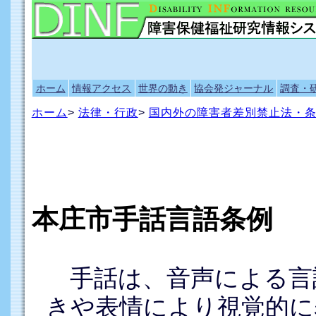
ホーム
情報アクセス
世界の動き
協会発ジャーナル
調査・
ホーム
>
法律・行政
>
国内外の障害者差別禁止法・
本庄市手話言語条例
手話は、音声による言
きや表情により視覚的に