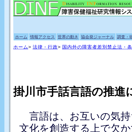
ホーム
情報アクセス
世界の動き
協会発ジャーナル
調査・
ホーム
>
法律・行政
>
国内外の障害者差別禁止法・
掛川市手話言語の推進
言語は、お互いの気持
文化を創造する上で欠か