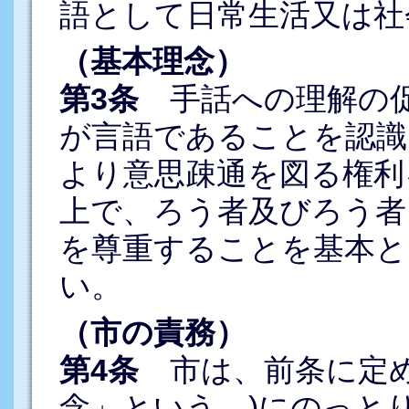
語として日常生活又は社
（基本理念）
第3条
手話への理解の促
が言語であることを認識
より意思疎通を図る権利
上で、ろう者及びろう者
を尊重することを基本と
い。
（市の責務）
第4条
市は、前条に定め
念」という。)にのっと