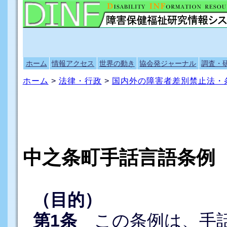
ホーム
情報アクセス
世界の動き
協会発ジャーナル
調査・
ホーム
>
法律・行政
>
国内外の障害者差別禁止法・
中之条町手話言語条例
（目的）
第1条
この条例は、手話