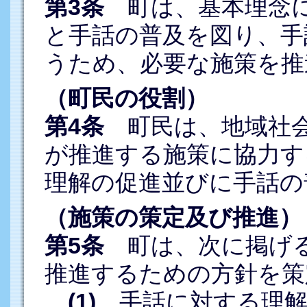
第3条
町は、基本理念に
と手話の普及を図り、手
うため、必要な施策を推
（町民の役割）
第4条
町民は、地域社会
が推進する施策に協力す
理解の促進並びに手話の
（施策の策定及び推進）
第5条
町は、次に掲げる
推進するための方針を策
(1)
手話に対する理解