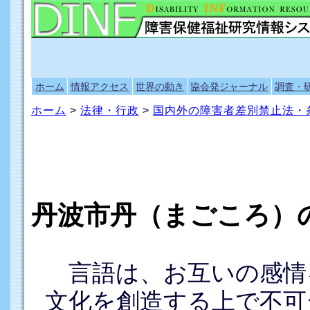
ホーム
情報アクセス
世界の動き
協会発ジャーナル
調査・
ホーム
>
法律・行政
>
国内外の障害者差別禁止法・
丹波市丹（まごころ）
言語は、お互いの感情
文化を創造する上で不可