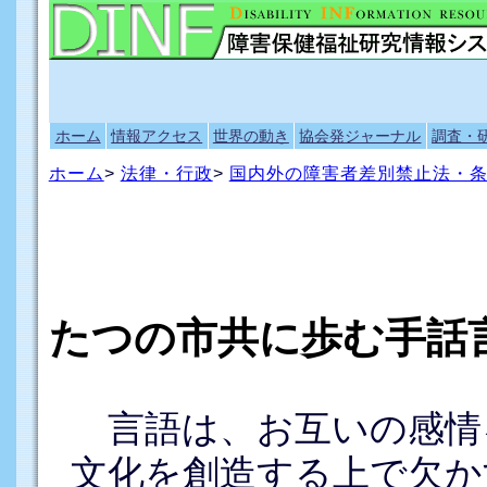
ホーム
情報アクセス
世界の動き
協会発ジャーナル
調査・
ホーム
>
法律・行政
>
国内外の障害者差別禁止法・
たつの市共に歩む手話
言語は、お互いの感情
文化を創造する上で欠か