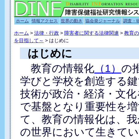
ホーム
情報アクセス
世界の動き
協会発ジャーナル
調査・
ホーム
>
法律・行政
>
障害者に関する法律関連
>
教育の
を目指して～
> はじめに
はじめに
教育の情報化
（1）
の
学びと学校を創造する鍵
技術が政治・経済・文化
で基盤となり重要性を増
て、教育の情報化は、我
の世界において生きてい