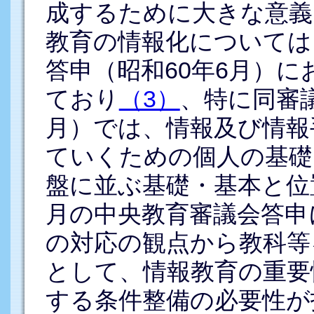
成するために大きな意義
教育の情報化については
答申（昭和60年6月）
ており
（3）
、特に同審議
月）では、情報及び情報
ていくための個人の基礎
盤に並ぶ基礎・基本と位
月の中央教育審議会答申
の対応の観点から教科等
として、情報教育の重要
する条件整備の必要性が