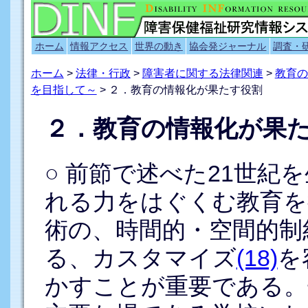
ホーム
情報アクセス
世界の動き
協会発ジャーナル
調査・
ホーム
>
法律・行政
>
障害者に関する法律関連
>
教育の
を目指して～
> ２．教育の情報化が果たす役割
２．教育の情報化が果
○ 前節で述べた21世紀
れる力をはぐくむ教育を
術の、時間的・空間的制
る、カスタマイズ
(18)
を
かすことが重要である。