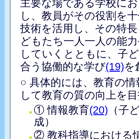
主要な場である学校にお
し、教員がその役割を十
技術を活用し、その特長
どもたち一人一人の能力
していくとともに、子ど
合う協働的な学び
(19)
を
○ 具体的には、教育の
して教育の質の向上を目
① 情報教育
(20)
（子
成）
② 教科指導における