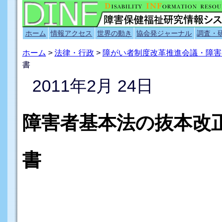
ホーム
情報アクセス
世界の動き
協会発ジャーナル
調査・
ホーム
>
法律・行政
>
障がい者制度改革推進会議・障害
書
2011年2月 24日
障害者基本法の抜本改正
書