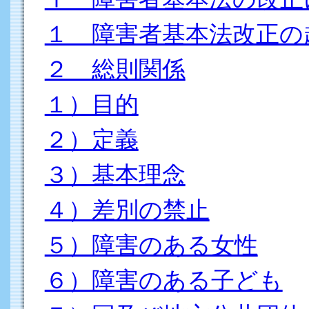
１ 障害者基本法改正の
２ 総則関係
１）目的
２）定義
３）基本理念
４）差別の禁止
５）障害のある女性
６）障害のある子ども