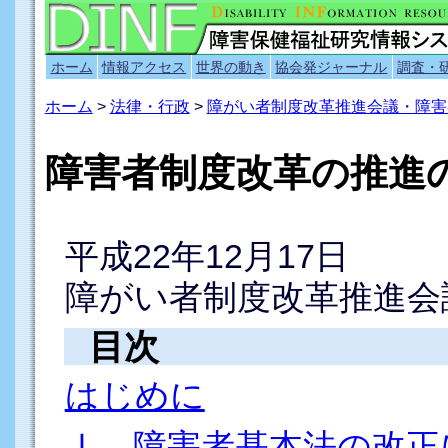
ホーム
情報アクセス
世界の動き
協会発ジャーナル
調査・
ホーム
>
法律・行政
>
障がい者制度改革推進会議・障害
障害者制度改革の推進
平成22年12月17日
障がい者制度改革推進会
目次
はじめに
Ⅰ 障害者基本法の改正