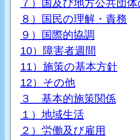
７）国及び地方公共団体
８）国民の理解・責務
９）国際的協調
10）障害者週間
11）施策の基本方針
12）その他
３ 基本的施策関係
１）地域生活
２）労働及び雇用