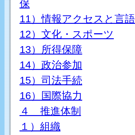
保
11）情報アクセスと言
12）文化・スポーツ
13）所得保障
14）政治参加
15）司法手続
16）国際協力
４ 推進体制
１）組織