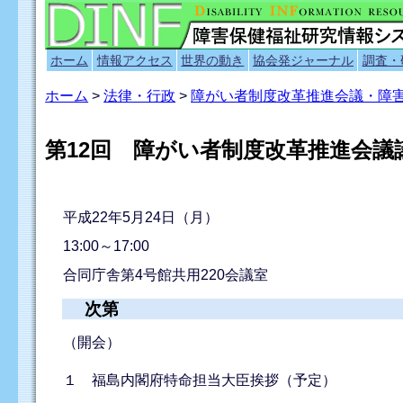
ホーム
情報アクセス
世界の動き
協会発ジャーナル
調査・
ホーム
>
法律・行政
>
障がい者制度改革推進会議・障
第12回 障がい者制度改革推進会議
平成22年5月24日（月）
13:00～17:00
合同庁舎第4号館共用220会議室
次第
（開会）
１ 福島内閣府特命担当大臣挨拶（予定）