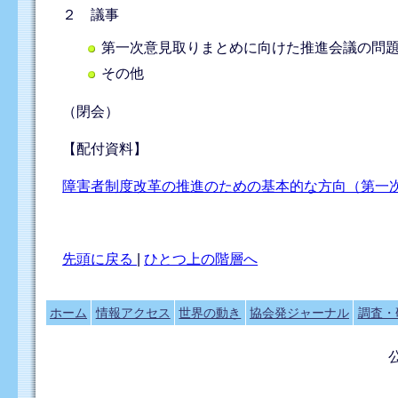
２ 議事
第一次意見取りまとめに向けた推進会議の問
その他
（閉会）
【配付資料】
障害者制度改革の推進のための基本的な方向（第一
先頭に戻る
|
ひとつ上の階層へ
ホーム
情報アクセス
世界の動き
協会発ジャーナル
調査・