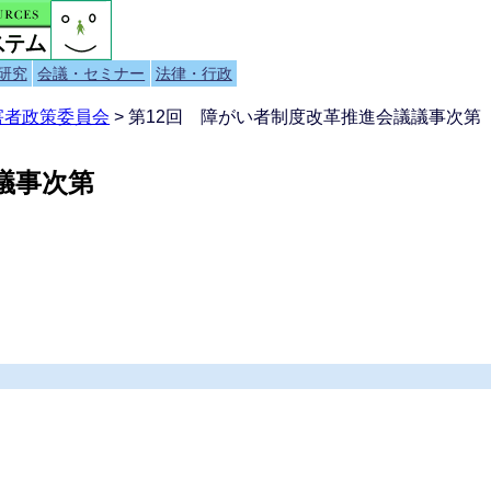
研究
会議・セミナー
法律・行政
害者政策委員会
> 第12回 障がい者制度改革推進会議議事次第（
議事次第