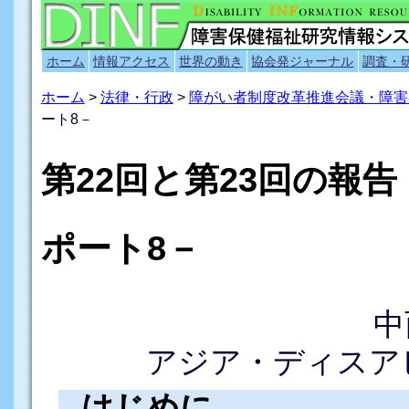
ホーム
情報アクセス
世界の動き
協会発ジャーナル
調査・
ホーム
>
法律・行政
>
障がい者制度改革推進会議・障害
ート8－
第22回と第23回の報
ポート8－
中
アジア・ディスア
はじめに