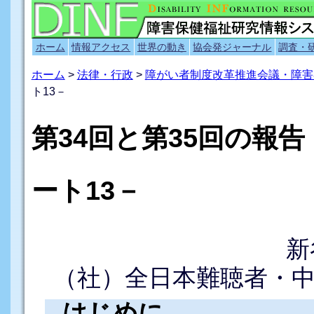
ホーム
情報アクセス
世界の動き
協会発ジャーナル
調査・
ホーム
>
法律・行政
>
障がい者制度改革推進会議・障害
ト13－
第34回と第35回の報
ート13－
新
（社）全日本難聴者・
はじめに