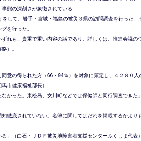
、事態の深刻さが象徴されている。
けをして、岩手・宮城・福島の被災３県の訪問調査を行った。そ
ングを行った。
ずれも、貴重で重い内容の話であり、詳しくは、推進会議の
称略）。
同意の得られた方（66・94％）を対象に策定し、４２８０人
相馬市健康福祉部長）
なかった。東松島、女川町などでは保健師と同行調査できた
知徹底されていない。名簿に関してはだれを掲載するかより
る」（白石・ＪＤＦ被災地障害者支援センターふくしま代表