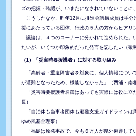
ズの把握・確認が、いまだになされていないことに
こうしたなか、昨年12月に推進会議構成員は手分
援にあたっている団体、行政の５人の方からヒアリ
議論は、４つのコーナーに分かれて進められた。い
たいが、いくつか印象的だった発言を記したい（敬
（1）「災害時要援護者」に対する取り組み
「高齢者・重度障害者を対象に、個人情報について
が避難となったため、機能しなかった」（西浦・南
「災害時要援護者名簿はあっても実際には役に立た
長）
「自治体も当事者団体も避難支援ガイドラインは周
ゆめ風基金理事）
「福島は原発事故で、今も６万人が県外避難してい