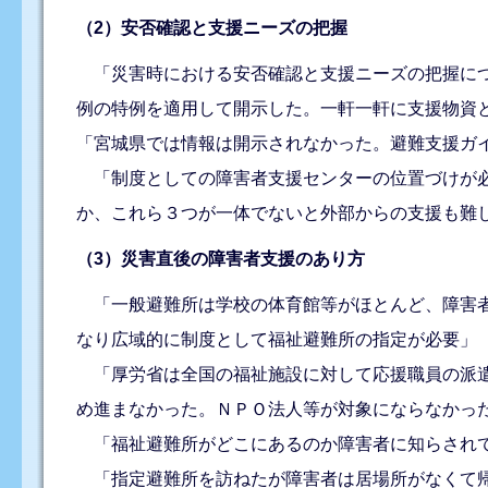
（2）安否確認と支援ニーズの把握
「災害時における安否確認と支援ニーズの把握につ
例の特例を適用して開示した。一軒一軒に支援物資
「宮城県では情報は開示されなかった。避難支援ガ
「制度としての障害者支援センターの位置づけが必要
か、これら３つが一体でないと外部からの支援も難
（3）災害直後の障害者支援のあり方
「一般避難所は学校の体育館等がほとんど、障害者
なり広域的に制度として福祉避難所の指定が必要」
「厚労省は全国の福祉施設に対して応援職員の派遣
め進まなかった。ＮＰＯ法人等が対象にならなかっ
「福祉避難所がどこにあるのか障害者に知らされて
「指定避難所を訪ねたが障害者は居場所がなくて帰