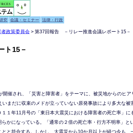
研究
会議・セミナー
法律・行政
害者政策委員会
> 第37回報告 －リレー推進会議レポート15－
ート15－
議が開催され、「災害と障害者」をテーマに、被災地からのヒア
えいまだに収束のメドが立っていない原発事故により多大な被
０１１年11月号の「東日本大震災における障害者の死亡率」に
明らかになっている。「通常の２倍の死亡率・行方不明率」と
ことと符合する。しかし、大震災から10か月以上が経つ今も、