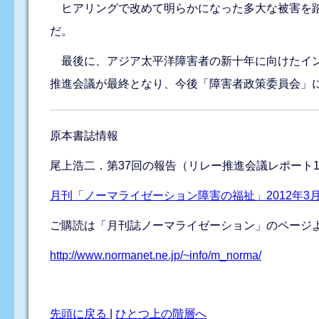
ヒアリングで改めて明らかになった多大な被害を踏
だ。
最後に、アジア太平洋障害者の新十年に向けたイン
推進会議が最終となり、今後「障害者政策委員会」
原本書誌情報
尾上浩二．第37回の報告（リレー推進会議レポート15）．ノー
月刊「ノーマライゼーション障害の福祉」2012年3
ご購読は「月刊誌ノーマライゼーション」のページ
http://www.normanet.ne.jp/~info/m_norma/
先頭に戻る
|
ひとつ上の階層へ