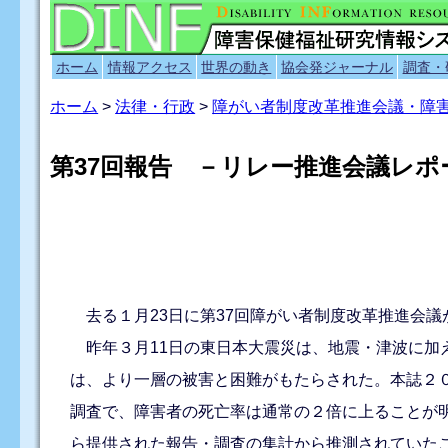
ホーム
情報アクセス
世界の動き
協会発ジャーナル
調査・
ホーム
>
法律・行政
>
障がい者制度改革推進会議・障
第37回報告 －リレー推進会議レポ
去る１月23日に第37回障がい者制度改革推進会
昨年３月11日の東日本大震災は、地震・津波に加
は、より一層の被害と困難がもたらされた。本誌２
調査で、障害者の死亡率は通常の２倍に上ることが
ら提供された報告・調査の集計から推測されていた