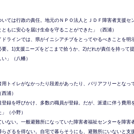
いては行政の責任。地元のＮＰＯ法人とＪＤＦ障害者支援セ
とともに安心を届け生命を守ることができた」（西浦）
イドラインでは、県がイニシアチブをとってやるべきことを明
。1)支援ニーズをどこまで拾うか、2)だれが責任を持って提
しい」（八幡）
用トイレがなかったり段差があったり、バリアフリーとなっ
（西浦）
登録を呼びかけ、多数の職員が登録。だが、派遣に伴う費用
た」（小野）
いない。一般避難所になっていた障害者福祉センターを障害
らざるを得ない。自宅で暮らそうにも、避難所にいないと支