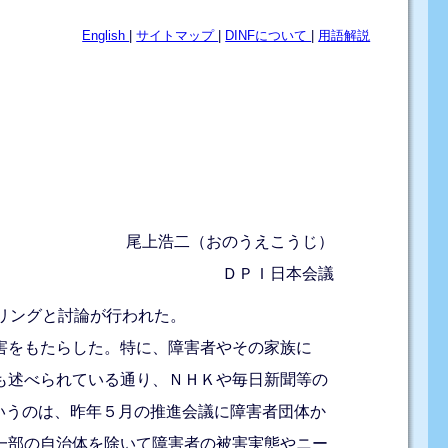
English
|
サイトマップ
|
DINFについて
|
用語解説
尾上浩二（おのうえこうじ）
ＤＰＩ日本会議
リングと討論が行われた。
害をもたらした。特に、障害者やその家族に
も述べられている通り、ＮＨＫや毎日新聞等の
いうのは、昨年５月の推進会議に障害者団体か
一部の自治体を除いて障害者の被害実態やニー