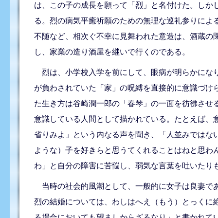
は、この子の成長を願って「烈」と名付けた。しか
る。烈の病気平癒祈願のための無理な巡礼参りによ
不随など、相次ぐ不幸に見舞われた意造は、酒蔵の
し、家業の造り酒屋を継いで行くのである。
烈は、小学校入学を前にして、眼病が明らかになり
が負わされていた「家」の呪縛を直接的に意識づけ
た生き方は谷崎潤一郎の「春琴」の一面を彷彿させ
意識している人間として描かれている。たとえば、
省りみよ」という内なる声を聞き、「人並みではな
ような）子を好きらと思うてくれることはねと思わ
わ」と自分の障害に苦悩し、弱気な言葉を吐いたり
当時の社会的風潮として、一般的に女子は良妻であ
烈の結婚については、わしはへえ（もう）とっくに
る場合においても望ましからざるなり」と書かれて