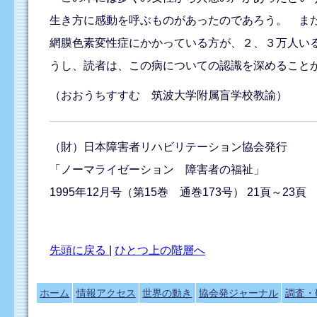
生き方に感動を呼ぶものがあったのであろう。 ま
網膜色素変性症にかかっている方が、２、３万人い
うし、読者は、この病についての認識を深めること
（おおうちすすむ 筑波大学附属盲学校教諭）
（財）日本障害者リハビリテーション協会発行
「ノーマライゼーション 障害者の福祉」
1995年12月号（第15巻 通巻173号） 21頁～23頁
先頭に戻る
|
ひとつ上の階層へ
ホーム
情報アクセス
世界の動き
協会発ジャーナル
調査・