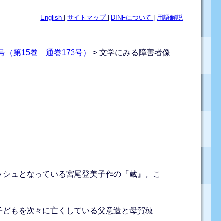
English
|
サイトマップ
|
DINFについて
|
用語解説
（第15巻 通巻173号）
> 文学にみる障害者像
ッシュとなっている宮尾登美子作の『蔵』。こ
子どもを次々に亡くしている父意造と母賀穂