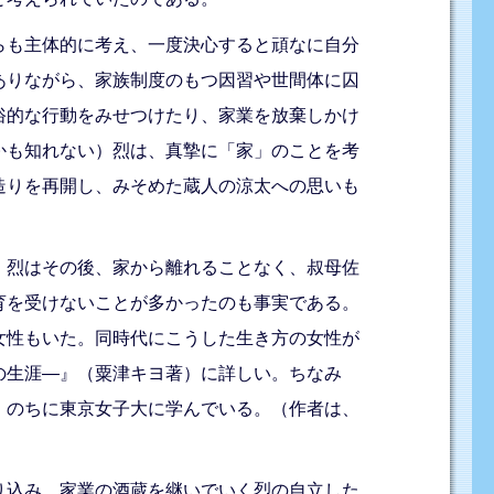
らも主体的に考え、一度決心すると頑なに自分
ありながら、家族制度のもつ因習や世間体に囚
俗的な行動をみせつけたり、家業を放棄しかけ
かも知れない）烈は、真摯に「家」のことを考
造りを再開し、みそめた蔵人の涼太への思いも
、烈はその後、家から離れることなく、叔母佐
育を受けないことが多かったのも事実である。
女性もいた。同時代にこうした生き方の女性が
の生涯―』（粟津キヨ著）に詳しい。ちなみ
、のちに東京女子大に学んでいる。（作者は、
り込み、家業の酒蔵を継いでいく烈の自立した