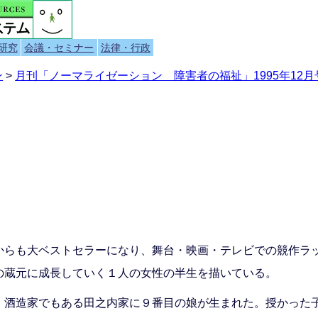
研究
会議・セミナー
法律・行政
ン
>
月刊「ノーマライゼーション 障害者の福祉」1995年12月号
らも大ベストセラーになり、舞台・映画・テレビでの競作ラ
の蔵元に成長していく１人の女性の半生を描いている。
酒造家でもある田之内家に９番目の娘が生まれた。授かった