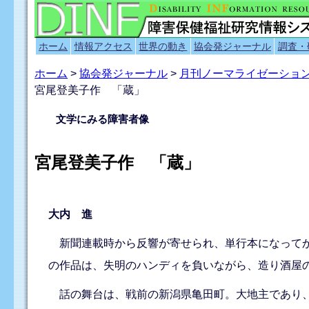
ホーム
情報アクセス
世界の動き
協会発ジャーナル
調査・
ホーム
>
協会発ジャーナル
>
月刊ノーマライゼーショ
宮尾登美子作 「蔵」
文学にみる障害者像
宮尾登美子作 「蔵」
大内 進
新聞連載時から反響が寄せられ、単行本になってか
の作品は、失明のハンディを負いながら、造り酒屋
話の舞台は、戦前の新潟県亀田町。大地主であり、