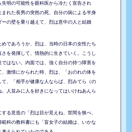
る失明の可能性を眼科医から冷たく宣告され
生まれた長男の突然の死、自分の病による半身
ダーの壁を乗り越えて、烈は意中の人と結婚
ためであろうか、烈は、当時の日本の女性たち
直さを発揮して、情熱的に生きていく。こうし
性ではない。内面では、強く自分の持つ障害を
て、激情にかられた時、烈は、「おのれの体を
して、「相手が健康な人ならば、烈みてら（の
ね。人並みに人を好きになってはいけねあんら
にする意造の「烈は目が見えね、世間を狭べ、
師範科の教科書にも「盲女子の結婚は、いかな
と考えられていたのである。