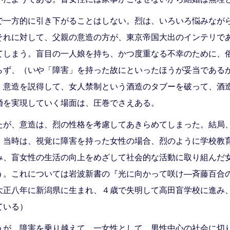
一方的に引き下がることはしない。烈は、いろいろ悩みなが
それに対して、父親の意造の方が、東京帝国大出のインテリで
てしまう。盲目の一人娘を持ち、かつ度重なる不幸のために、
らず、（いや「障害」を持った故にといったほうが妥当である
、意造を説得して、女人禁制という酒造のタブーを破って、酒
婚を実現していく場面は、圧巻でさえある。
が、意造は、烈の性格を考慮してあきらめてしまった。結局
、当時は、視覚に障害を持った女性の場合、烈のように学校教
み、盲女性の生活の向上をめざして社会的な活動に取り組んだ
う。これについては岩波新書の『光に向かって咲け―斉藤百合
大正八年に新潟県に生まれ、４歳で失明して高田盲学校に進み
ている）
が、障害を乗り越えて、一女性として、男性中心の社会に切