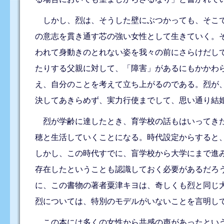
しかし、烈は、そうした壁にぶつかっても、そこで
の意志を貫き通す芯の強い女性として生きていく。
われて身動きのとれない姿を我々の前にさらけだし
たりする父親に対して、「障害」があるにもかかわ
え、自分のことを考えて立ち上がるのである。烈が
決してあきらめず、実力行使までして、思い通り結
烈が学齢に達したとき、育学校の話もはいってきた
穂と生活していくことになる。時代設定からすると
しかし、この時代すでに、盲学校から大学にまで進
存在したということも認識しておく必要があるだろ
に、この書物の著者粟津キヨは、奇しくも烈と同じ
烈については、特別のモデルがいないことを言明し
この本には多くの女性から共感の声があったという