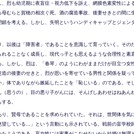
し、烈も幼児期に夜盲症・視力低下を訴え、網膜色素変性によ
る母むらと賀穂の相次ぐ死、酒の腐造事故、後妻せきとの間に
閉鎖を考える。しかし、失明というハンディキャップとジェン
、以後は「障害者」であることを意識して育っていく。その
られることなく成長し、現代っ子とも思えるような合理性と素
る。しかし、烈は、「春琴」のようにわがままだけが目立つ女
意造の後妻のせきと、烈が思いを寄せている男性と関係を疑っ
い」体でありながら嫉妬したことを「恥じいる」のである。そ
ん（思うの）。目の悪り子がんには、そんげしあわせはねあん
もする。
り、賢母であることを求められていた。それは、世間体を気
絶望している…」という言動にも示されている。戦前の盲学校
いたようである。盲女性には家事がこなせないから結婚は無理