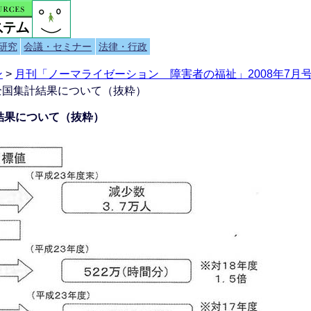
研究
会議・セミナー
法律・行政
ン
>
月刊「ノーマライゼーション 障害者の福祉」2008年7月号
全国集計結果について（抜粋）
結果について（抜粋）