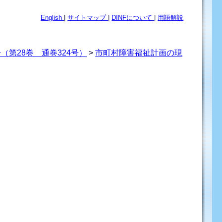
English
|
サイトマップ
|
DINFについて
|
用語解説
（第28巻 通巻324号）
>
市町村障害福祉計画の現