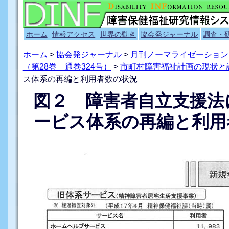
ホーム
情報アクセス
世界の動き
協会発ジャーナル
調査・
ホーム
>
協会発ジャーナル
>
月刊ノーマライゼーション
（第28巻 通巻324号）
>
市町村障害福祉計画の現状と
ス体系の再編と利用者数の状況
図２ 障害者自立支援法
ービス体系の再編と利用