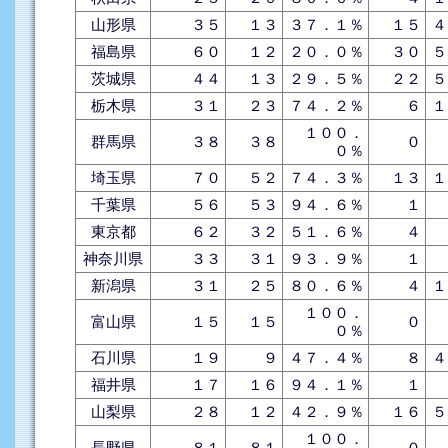
山形県
３５
１３
３７．１％
１５
４
福島県
６０
１２
２０．０％
３０
５
茨城県
４４
１３
２９．５％
２２
５
栃木県
３１
２３
７４．２％
６
１
１００．
群馬県
３８
３８
０
０％
埼玉県
７０
５２
７４．３％
１３
１
千葉県
５６
５３
９４．６％
１
東京都
６２
３２
５１．６％
４
神奈川県
３３
３１
９３．９％
１
新潟県
３１
２５
８０．６％
４
１
１００．
富山県
１５
１５
０
０％
石川県
１９
９
４７．４％
８
４
福井県
１７
１６
９４．１％
１
山梨県
２８
１２
４２．９％
１６
５
１００．
長野県
８１
８１
０