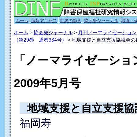
ホーム
情報アクセス
世界の動き
協会発ジャーナル
調査・
ホーム
>
協会発ジャーナル
>
月刊ノーマライゼーション
（第29巻 通巻334号）
> 地域支援と自立支援協議会の
「ノーマライゼーシ
2009年5月号
地域支援と自立支援協
福岡寿