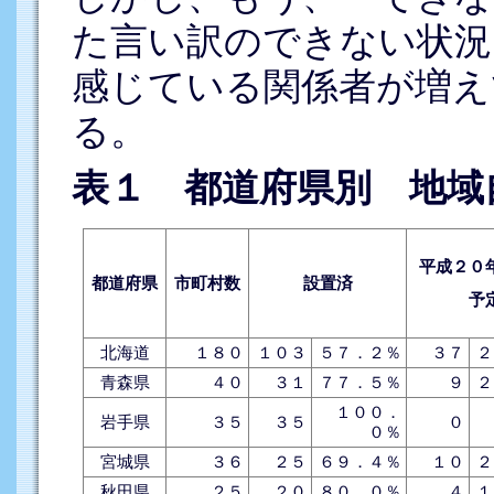
た言い訳のできない状況
感じている関係者が増え
る。
表１
都道府県別 地域
平成２０
都道府県
市町村数
設置済
予
北海道
１８０
１０３
５７．２％
３７
２
青森県
４０
３１
７７．５％
９
２
１００．
岩手県
３５
３５
０
０％
宮城県
３６
２５
６９．４％
１０
２
秋田県
２５
２０
８０．０％
４
１