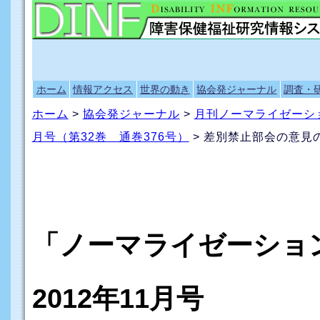
ホーム
情報アクセス
世界の動き
協会発ジャーナル
調査・
ホーム
>
協会発ジャーナル
>
月刊ノーマライゼーシ
月号（第32巻 通巻376号）
> 差別禁止部会の意見
「ノーマライゼーシ
2012年11月号