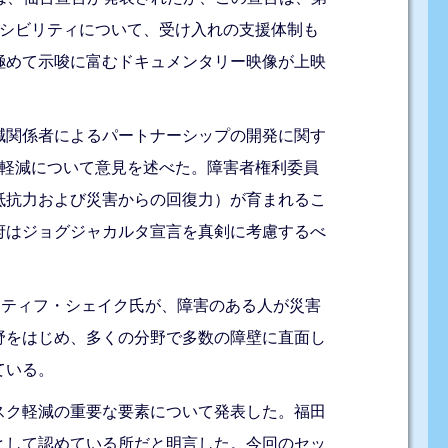
セシビリティについて、受け入れの支援体制も
極めて示唆に富むドキュメンタリー映像が上映
減関係者によるパートナーシップの開発に関す
ク軽減について意見を述べた。障害者権利委員
抵抗力および災害からの回復力）が育まれるこ
府はジョグジャカルタ宣言を真剣に考慮するべ
のアティフ・シェイク氏が、障害のある人が災害
野をはじめ、多くの分野で多数の障壁に直面し
ている。
スク軽減の重要な要素について発表した。福田
として認めている所だと明言した。今回のセッ