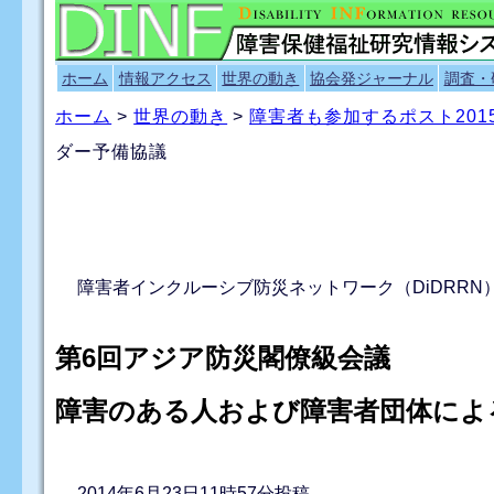
ホーム
情報アクセス
世界の動き
協会発ジャーナル
調査・
ホーム
>
世界の動き
>
障害者も参加するポスト20
ダー予備協議
障害者インクルーシブ防災ネットワーク（DiDRRN
第6回アジア防災閣僚級会議
障害のある人および障害者団体によ
2014年6月23日11時57分投稿