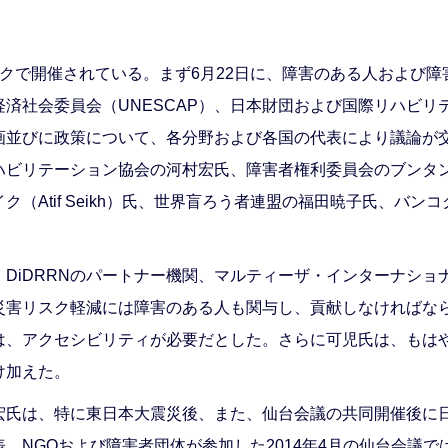
クで開催されている。まず6月22日に、障害のある人および
済社会委員会（UNESCAP）、日本財団および国際リハビリ
画並びに政策について、各分野および各国の代表により議論が交
ビリテーション協会の河村宏氏、障害者権利委員会のブンタン（
ク（Atif Seikh）氏、世界盲ろう者連盟の福田暁子氏、バ
DiDRRNのパートナー機関、マルティーザ・インターナショ
災害リスク軽減には障害のある人も関与し、貢献しなければな
は、アクセシビリティが必要だとした。さらに可児氏は、もは
け加えた。
宏氏は、特に東日本大震災後、また、仙台会議の共同開催後に
、NGOおよび障害者団体が参加した2014年4月の仙台会議