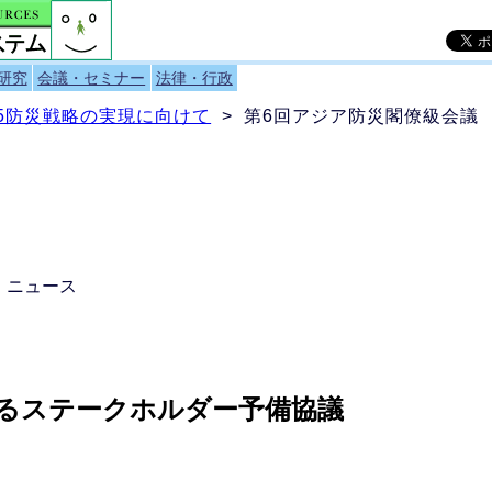
研究
会議・セミナー
法律・行政
15防災戦略の実現に向けて
> 第6回アジア防災閣僚級会議
）ニュース
るステークホルダー予備協議