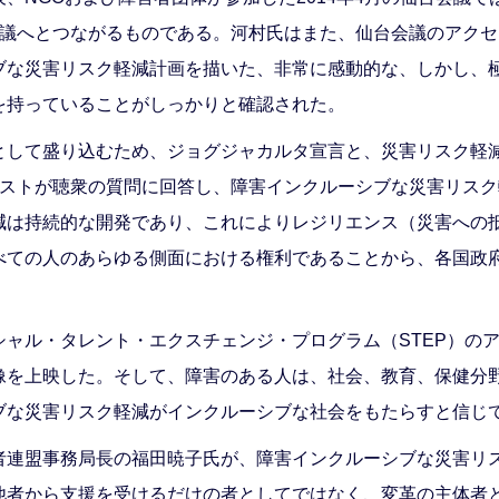
会議へとつながるものである。河村氏はまた、仙台会議のアク
ブな災害リスク軽減計画を描いた、非常に感動的な、しかし、
を持っていることがしっかりと確認された。
として盛り込むため、ジョグジャカルタ宣言と、災害リスク軽
リストが聴衆の質問に回答し、障害インクルーシブな災害リス
減は持続的な開発であり、これによりレジリエンス（災害への
べての人のあらゆる側面における権利であることから、各国政
スペシャル・タレント・エクスチェンジ・プログラム（STEP）
像を上映した。そして、障害のある人は、社会、教育、保健分
ブな災害リスク軽減がインクルーシブな社会をもたらすと信じ
者連盟事務局長の福田暁子氏が、障害インクルーシブな災害リ
他者から支援を受けるだけの者としてではなく、変革の主体者