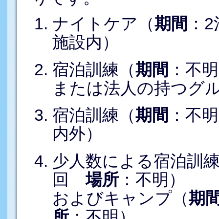
ナイトケア（
期間
：
施設内）
宿泊訓練（
期間
：不
または法人の持つグ
宿泊訓練（
期間
：不
内外）
少人数による宿泊訓
回
場所
：不明）
およびキャンプ（
期
所
：不明）