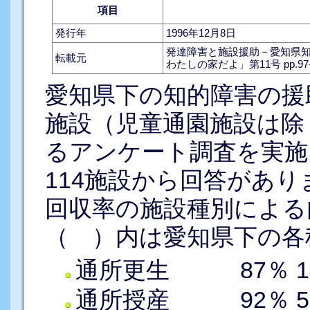
項目
発行年
1996年12月8日
発達障害と施設援助－愛知県
転載元
わたしの家だよ」第11号 pp.
愛知県下の知的障害の援
施設（児童通園施設は除
るアンケート調査を実施
114施設から回答があり
回収率の施設種別による
（ ）内は愛知県下の各
通所更生 87％ 14
通所授産 92％ 58