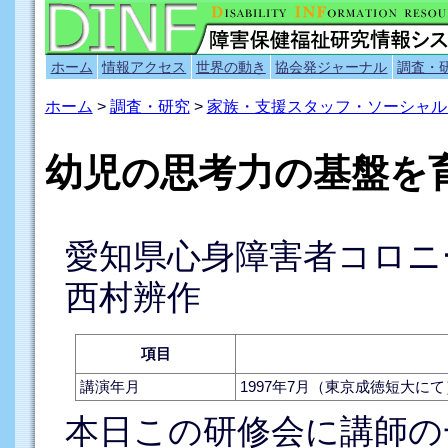
ホーム
情報アクセス
世界の動き
協会発ジャーナル
調査・
ホーム
>
調査・研究
>
家族・支援スタッフ・ソーシャル
幼児の思考力の基盤を
愛知県心身障害者コロニ
西村辨作
項目
講演年月
1997年7月（東京成徳短大にて
本日この研修会に講師の