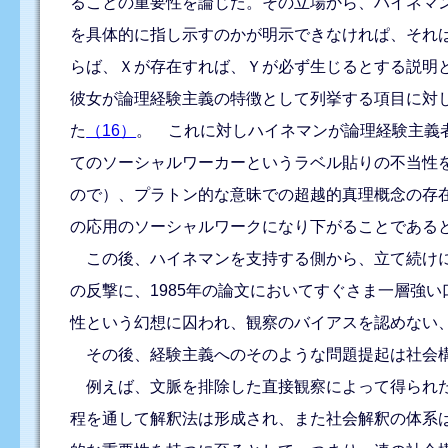
ることの重要性を論じた。その立場から、ハイネマ
を具体的に指し示すのかが明示できなけれぱ、それ
らば、Ｘが存在すれば、Ｙが必ず生じるとする説明
彼女が論理経験主義の特徴として列挙する項目に対
た
（16）
。 これに対しハイネマンが論理経験主義
てのソーシャルワーカーというラベル貼りの不当性
ので）、プラトン的な意昧での超越的真理概念の存
の応用のソーシャルワークになり下がることである
この後、ハイネマンを支持する側から、立て続けに
の反撃に、1985年の論文においてすぐさま一層強
性という幻想に囚われ、観察のバイアスを認めない
その後、経験主義へのそのような問題提起は社会構
例えば、文脈を排除した直接観察によって得られた
程を通して解釈法は形成され、また社会解釈の体系