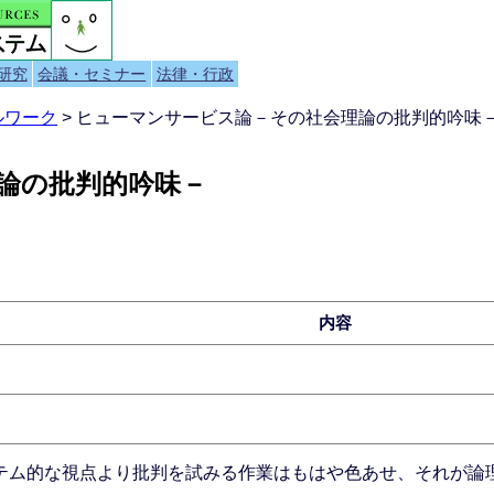
研究
会議・セミナー
法律・行政
ルワーク
> ヒューマンサービス論－その社会理論の批判的吟
論の批判的吟味－
内容
テム的な視点より批判を試みる作業はもはや色あせ、それが論