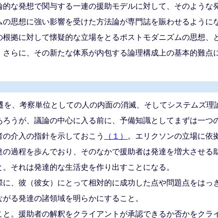
論的な発想で関与する一連の援助モデルに対して、そのような
ムの思想に強い影響を受けた方法論が専門誌を賑わせるように
の根拠に対して懐疑的な立場をとるポストモダニズムの思想、
。さらに、その新たな体系が内包する論理構成上の基本的難点
遷を、考察単位としての人の内面の消滅、そしてシステムズ理
あろうが、議論の中心に入る前に、予備知識としてまずは一つ
者の介入の指針を示しておこう
（１）
。エリクソンの立場に依
の過程を歩んでおり、そのなかで援助者は発達を増大させる
。それは発達的な生活史を作り出すことになる。
に、彼（彼女）にとって相対的に成功した点や問題点をはっ
がる発達の諸領域を明らかにすること。
と。援助者の解釈をクライアントが承認できるか否かをクラ