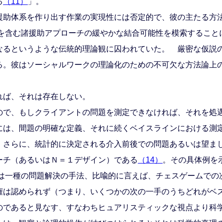
る
（11）
」。
助体系を作り出す作業の実現性には否定的で、彼の主たる方
素を含む諸援助アプローチの緩やかな結合可能性を模索すること
なるというような伝統的理論観に囚われていた。 厳密な仮説
る。彼はソーシャルワークの理論化のための不可欠な方法論上
れば、それは存在しない。
で、もしクライアントの問題を測定できなければ、それを処
は、間題の明確な定義、それに続くベイスラインにおける測
、さらに、統計的に決定される介入前後での問題あるいは望ま
ーチ（あるいはＮ＝１デザイン）である
（14）
。その具体例を
論は一種の問題解決の手法、比喩的に言えば、チェスゲームでの
権は認められず（つまり、いくつかの次の一手のうちどれがベ
のであると見なす、すなわちヒュアリスティックな視点より科