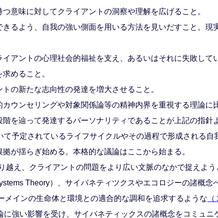
つ意味に対してクライアントの洞察や理解を広げること。
きるよう、自我の強い側面を用いる方法を見いだすこと。現
イアントの心理社会的福祉を支え、あるいはそれに失敗して
を求めること。
トの新たな志向性の発達を増大させること。
カウンセリングや対象関係論等の精神内界を重視する理論に
段階を辿って発達するパーソナリティであることが上記の指針
いて予定されているライフサイクルやその過程で形成される自
根拠が揺らぎ始める。本格的な議論はここから始まる。
乗り越え、クライアントの問題をより広い文脈のなかで捉えよ
Systems Theory）、サイバネティツクスやエコロジーの
ャーメインの生命体と環境との適合的な調和を追求するような
（
理論に強い影響を受け、サイバネティックスの諸概念をコミュニ