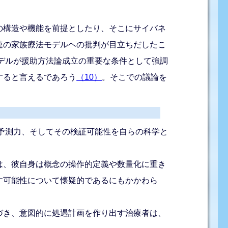
の構造や機能を前提としたり、そこにサイバネ
連の家族療法モデルヘの批判が目立ちだしたこ
モデルが援助方法論成立の重要な条件として強調
すると言えるであろう
（10）
。そこでの議論を
予測力、そしてその検証可能性を自らの科学と
は、彼自身は概念の操作的定義や数量化に重き
す可能性について懐疑的であるにもかかわら
づき、意図的に処遇計画を作り出す治療者は、