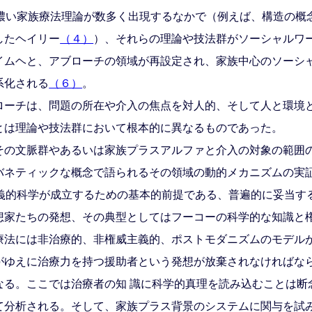
の濃い家族療法理論が数多く出現するなかで（例えば、構造の概
したヘイリー
（４）
）、それらの理論や技法群がソーシャルワ
イムヘと、アブローチの領域が再設定され、家族中心のソーシ
系化される
（６）
。
ーチは、問題の所在や介入の焦点を対人的、そして人と環境
とは理論や技法群において根本的に異なるものであった。
の文脈群やあるいは家族プラスアルファと介入の対象の範囲
バネティックな概念で語られるその領域の動的メカニズムの実証
主義的科学が成立するための基本的前提である、普遍的に妥当す
想家たちの発想、その典型としてはフーコーの科学的な知識と
療法には非治療的、非権威主義的、ポストモダニズムのモデル
がゆえに治療力を持つ援助者という発想が放棄されなければな
なる。ここでは治療者の知 識に科学的真理を読み込むことは断
て分析される。そして、家族プラス背景のシステムに関与を試