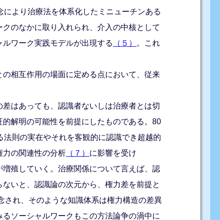
念により治療法を体系化したミニューチンある
ークのなかに取り入れられ、介入の中核として
ャルワーク実践モデルが出現する
（５）
。これ
との相互作用の場面に定める点において、従来
の差はあっても、認識者ないしは治療者とは切
的解明の可能性を前提にしたものである。80
る法則の実在やそれを客観的に認識でき超越的
権力の関連性の分析
（７）
に影響を受け
が増殖していく。治療関係について言えば、認
らないと、認識論の次元から、権力差を前提と
念され、そのような知識体系は権力構造の差異
みるソーシャルワークもこの方法論争の渦中に