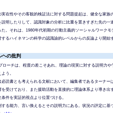
実在性やその客観的検証法に対する問題提起は、健全な家族
を説明したりして、認識対象の分析に比重を置きすぎた先の一
た。それは、1980年代初期の行動主義的ソーシャルワーク
対するハイネマンの科学の認識諭的レベルからの反論より開始
ルヘの批判
アプローチは、程度の差こそあれ、理論の現実に対する説明力や
えよう。
必読書とも考えられる文献において、編集者であるターナー
響を受けており、また援助活動を直接的に理論体系より導き出
立条件を実証的視点より位置づける。
する能力、言い換えるとその説明力にある。状況の評定に基