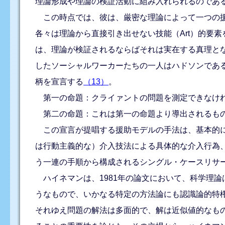
理論形成や理論の検証活動に組み入れられるのであ
この時点では、彼は、厳密な理論によって一つの援
各々は理論から直接引き出せない技能（Art）的要
は、理論が検証されるならばそれは実在する真理と
したソーシャルワーカーたちの一人はハドソンであ
柄を宣言する
（13）
。
第一の命題：クライァントの問題を測定できなけ
第二の命題：これは第一の命題より導出されるもの
この宣言が提唱する援助モデルの手法は、基本的に
は行動主義的な）介入技法による具体的な介入行為
う一連の手順から構成されるシングル・ケースリサ
ハイネマンは、1981年の論文において、科学理
うなもので、いかなる特定の方法論にも認識論的特
それゆえ問題の解法は多面的で、解は近似値的なも