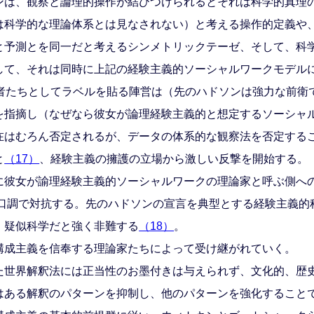
ンは、観察と論理的操作が結びつけられるとそれは科学的真理
は科学的な理論体系とは見なされない）と考える操作的定義や
と予測とを同一だと考えるシンメトリックテーゼ、そして、科
して、それは同時に上記の経験主義的ソーシャルワークモデルに
者たちとしてラベルを貼る陣営は（先のハドソンは強力な前衛
を指摘し（なぜなら彼女が論理経験主義的と想定するソーシャ
在はむろん否定されるが、データの体系的な観察法を否定する
と
（17）
、経験主義の擁護の立場から激しい反撃を開始する。
彼女が諭理経験主義的ソーシャルワークの理論家と呼ぶ側へ
い口調で対抗する。先のハドソンの宣言を典型とする経験主義
、疑似科学だと強く非難する
（18）
。
成主義を信奉する理論家たちによって受け継がれていく。
世界解釈法には正当性のお墨付きは与えられず、文化的、歴
はある解釈のパターンを抑制し、他のパターンを強化すること