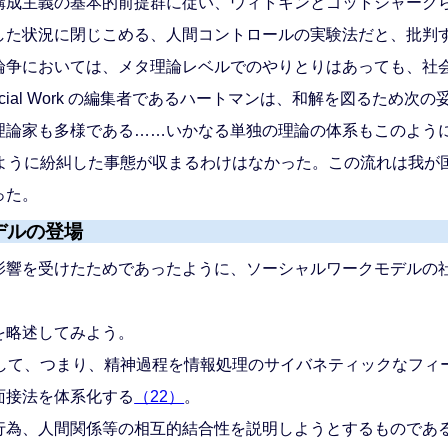
構成主義の基本的前提群に従い、ウィトキンとゴットシャーク
した状況に閉じこめる、人間コントロールの実験法だと、批判
争においては、メタ理論レベルでのやりとりはあっても、社
cial Work の編集者であるハートマンは、和解を図るため
論家も多様である……いかなる単独の理論の体系もこのよう
ように紛糾した事態が収まるわけはなかった。この流れは我が
った。
デルの登場
響を受けたためであったように、ソーシャルワークモデルの
を略述してみよう。
して、つまり、精神過程を情報処理のサイバネティックなフィ
面接法を体系化する
（22）
。
為、人間関係等の相互的結合性を説明しようとするものであ