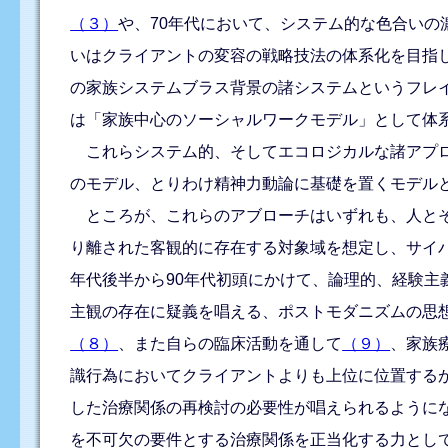
（３）
や、70年代において、システム的な色合い
いはクライアントの変容の戦略技法の体系化を目指
の家族システムブラス背景の諸システムというフレ
は「家族中心のソーシャルワークモデル」として体
これらシステム的、そしてエコロジカルな諸アプロ
のモデル、とりわけ精神力動論に基礎を置くモデル
ところが、これらのアブローチはいずれも、人とそ
り離された客観的に存在する対象域を想定し、サイ
年代後半から90年代初頭にかけて、論理的、経験
主観の存在に疑義を唱える、ポストモダニズムの思
（８）
、また自らの臨床活動を通して
（９）
、家族
識行為においてクライアントよりも上位に位置する
した治療関係の再検討の必要性が唱えられるように
を不可欠の要件とする治療関係を正当化する力とし