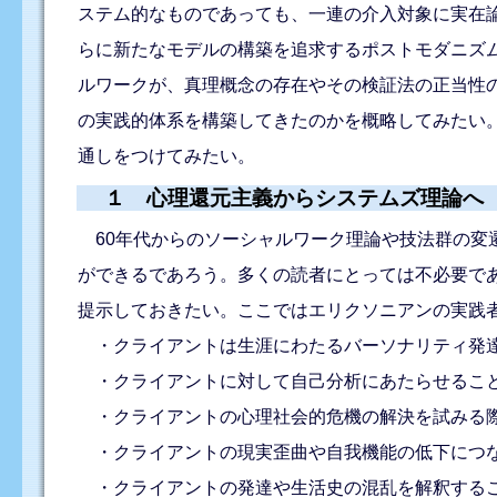
ステム的なものであっても、一連の介入対象に実在
らに新たなモデルの構築を追求するポストモダニズ
ルワークが、真理概念の存在やその検証法の正当性
の実践的体系を構築してきたのかを概略してみたい
通しをつけてみたい。
１ 心理還元主義からシステムズ理論へ
60年代からのソーシャルワーク理論や技法群の変
ができるであろう。多くの読者にとっては不必要で
提示しておきたい。ここではエリクソニアンの実践
・クライアントは生涯にわたるバーソナリティ発達
・クライアントに対して自己分析にあたらせること
・クライアントの心理社会的危機の解決を試みる際
・クライアントの現実歪曲や自我機能の低下につな
・クライアントの発達や生活史の混乱を解釈するこ