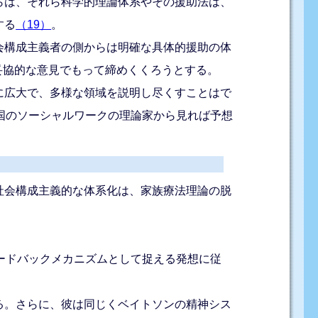
らは、それら科学的理論体系やその援助法は、
する
（19）
。
会構成主義者の側からは明確な具体的援助の体
次の妥協的な意見でもって締めくくろうとする。
に広大で、多様な領域を説明し尽くすことはで
国のソーシャルワークの理論家から見れば予想
社会構成主義的な体系化は、家族療法理論の脱
ードバックメカニズムとして捉える発想に従
る。さらに、彼は同じくベイトソンの精神シス