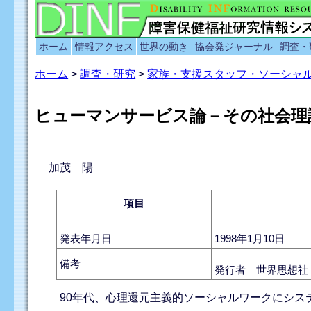
ホーム
情報アクセス
世界の動き
協会発ジャーナル
調査・
ホーム
>
調査・研究
>
家族・支援スタッフ・ソーシャ
ヒューマンサービス論－その社会理
加茂 陽
項目
発表年月日
1998年1月10日
備考
発行者 世界思想社
90年代、心理還元主義的ソーシャルワークにシス