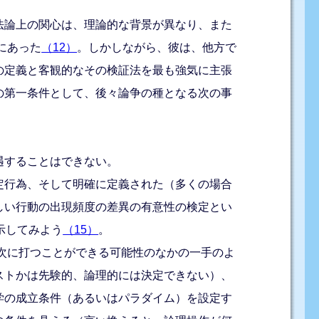
法論上の関心は、理論的な背景が異なり、また
にあった
（12）
。しかしながら、彼は、他方で
の定義と客観的なその検証法を最も強気に主張
の第一条件として、後々論争の種となる次の事
遇することはできない。
定行為、そして明確に定義された（多くの場合
しい行動の出現頻度の差異の有意性の検定とい
示してみよう
（15）
。
次に打つことができる可能性のなかの一手のよ
ストかは先験的、論理的には決定できない）、
学の成立条件（あるいはパラダイム）を設定す