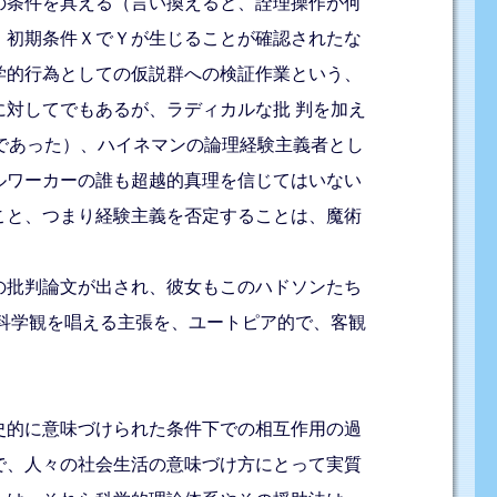
の条件を具える（言い換えると、詮理操作が何
、初期条件ＸでＹが生じることが確認されたな
学的行為としての仮説群への検証作業という、
対してでもあるが、ラディカルな批 判を加え
であった）、ハイネマンの論理経験主義者とし
ルワーカーの誰も超越的真理を信じてはいない
こと、つまり経験主義を否定することは、魔術
の批判論文が出され、彼女もこのハドソンたち
的科学観を唱える主張を、ユートピア的で、客観
史的に意味づけられた条件下での相互作用の過
で、人々の社会生活の意味づけ方にとって実質