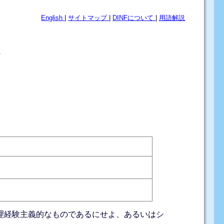
English
|
サイトマップ
|
DINFについて
|
用語解説
味－
理経験主義的なものであるにせよ、あるいはシ