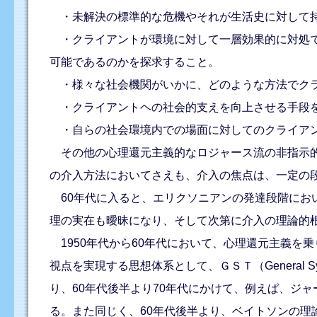
・未解決の標準的な危機やそれが生活史に対して持
・クライアントが環境に対して一層効果的に対処で
可能であるのかを探求すること。
・様々な社会機関がいかに、どのような方法でクラ
・クライアントヘの社会的支えを向上させる手段
・自らの社会環境内での場面に対してのクライアン
その他の心理還元主義的なロジャース流の非指示的
の介入方法においてさえも、介入の焦点は、一定の
60年代に入ると、エリクソニアンの発達段階にお
理の実在も曖昧になり、そして次第に介入の理論的
1950年代から60年代において、心理還元主義を
視点を実現する思想体系として、ＧＳＴ（General 
り、60年代後半より70年代にかけて、例えぱ、ジ
る。また同じく、60年代後半より、ベイトソンの