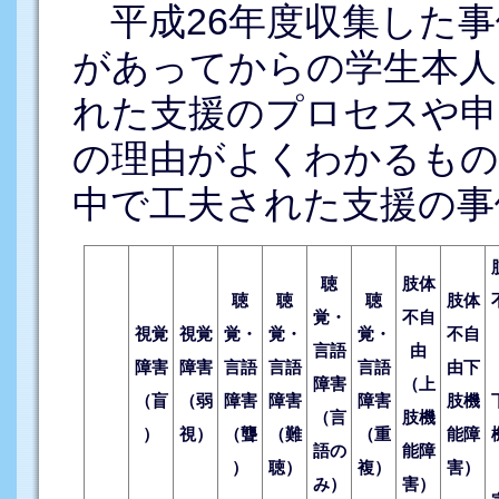
平成26年度収集した事
があってからの学生本人
れた支援のプロセスや申
の理由がよくわかるもの
中で工夫された支援の事
聴
肢体
聴
聴
聴
肢体
覚・
不自
視覚
視覚
覚・
覚・
覚・
不自
言語
由
障害
障害
言語
言語
言語
由下
障害
（上
（盲
（弱
障害
障害
障害
肢機
（言
肢機
）
視）
（聾
（難
（重
能障
語の
能障
）
聴）
複）
害）
み）
害）