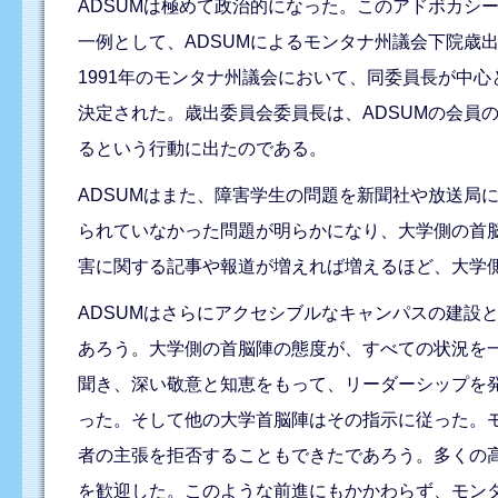
ADSUMは極めて政治的になった。このアドボカシ
一例として、ADSUMによるモンタナ州議会下院歳
1991年のモンタナ州議会において、同委員長が中
決定された。歳出委員会委員長は、ADSUMの会員
るという行動に出たのである。
ADSUMはまた、障害学生の問題を新聞社や放送局
られていなかった問題が明らかになり、大学側の首
害に関する記事や報道が増えれば増えるほど、大学
ADSUMはさらにアクセシブルなキャンパスの建設
あろう。大学側の首脳陣の態度が、すべての状況を一変
聞き、深い敬意と知恵をもって、リーダーシップを
った。そして他の大学首脳陣はその指示に従った。モン
者の主張を拒否することもできたであろう。多くの
を歓迎した。このような前進にもかかわらず、モン