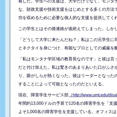
着した。学生への支援は、大学だけでなく、モンタ
な、財政支援や技術支援をはじめとする多くの方法
功を収めるために必要な個人的な支援を提供してく
この学生とはその後連絡が途絶えてしまった。しか
「どうして大学に来たんだね？」私はこの元学生に
とネクタイを身につけ、有能なプロとしての威厳を
「私はモンタナ学区域の教育長なのです」と彼は言
だと付け加えた。私は驚きのあまりあいた口がふさ
り、眼がしらが熱くなった。彼はリーダーとなった
することによって可能となったのだといえる。
現在、障害学生サービス部
（http://www.umt.edu/disab
年間約13,000ドルの予算で120名の障害学生を「
よそ1,000名の障害学生を支援している。オフィ