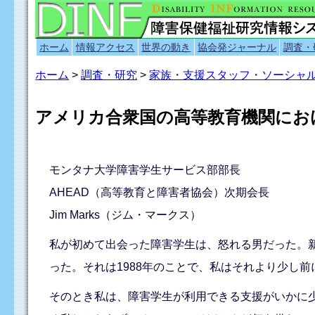
ホーム
情報アクセス
世界の動き
協会発ジャーナル
調査・
ホーム
>
調査・研究
>
家族・支援スタッフ・ソーシャ
アメリカ合衆国の高等教育機関にお
モンタナ大学障害学生サービス部部長
AHEAD（高等教育と障害者協会）次期会長
Jim Marks（ジム・マークス）
私が初めて出会った障害学生は、怒れる男だった。
った。それは1988年のことで、私はそれより少し
そのとき私は、障害学生が利用できる支援がいかに