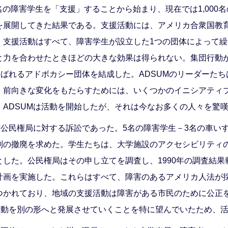
0名の障害学生を「支援」することから始まり、現在では1,00
を展開してきた結果である。支援活動には、アメリカ合衆国教
。支援活動はすべて、障害学生が設立した1つの団体によって繰
力を合わせたときほどの大きな効果は得られない。集団行動が
呼ばれるアドボカシー団体を結成した。ADSUMのリーダーた
、前向きな変化をもたらすためには、いくつかのイニシアティ
ADSUMは活動を開始したが、それは今なお多くの人々を驚
省公民権局に対する訴訟であった。5名の障害学生－3名の車い
別の撤廃を求めた。学生たちは、大学施設のアクセシビリティ
した。公民権局はその申し立てを調査し、1990年の調査結
計画を実施した。これらはすべて、障害のあるアメリカ人法が
つかれており、地域の支援活動は障害がある市民のために公正
活動を別の形へと発展させていくことを特に望んでいたため、