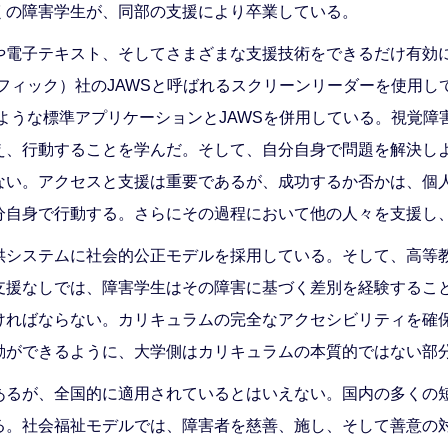
くの障害学生が、同部の支援により卒業している。
や電子テキスト、そしてさまざまな支援技術をできるだけ有効
サイエンティフィック）社のJAWSと呼ばれるスクリーンリーダーを
ce 2007のような標準アプリケーションとJAWSを併用している
え、行動することを学んだ。そして、自分自身で問題を解決し
ない。アクセスと支援は重要であるが、成功するか否かは、個
分自身で行動する。さらにその過程において他の人々を支援し
供システムに社会的公正モデルを採用している。そして、高等
支援なしでは、障害学生はその障害に基づく差別を経験するこ
ければならない。カリキュラムの完全なアクセシビリティを確
動ができるように、大学側はカリキュラムの本質的ではない部
あるが、全国的に適用されているとはいえない。国内の多くの
る。社会福祉モデルでは、障害者を慈善、施し、そして善意の