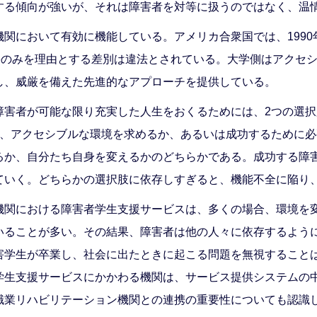
する傾向が強いが、それは障害者を対等に扱うのではなく、温
関において有効に機能している。アメリカ合衆国では、1990年
害のみを理由とする差別は違法とされている。大学側はアクセ
し、威厳を備えた先進的なアプローチを提供している。
害者が可能な限り充実した人生をおくるためには、2つの選択
は、アクセシブルな環境を求めるか、あるいは成功するために
るか、自分たち自身を変えるかのどちらかである。成功する障
ていく。どちらかの選択肢に依存しすぎると、機能不全に陥り
機関における障害者学生支援サービスは、多くの場合、環境を
いることが多い。その結果、障害者は他の人々に依存するよう
害学生が卒業し、社会に出たときに起こる問題を無視すること
学生支援サービスにかかわる機関は、サービス提供システムの
職業リハビリテーション機関との連携の重要性についても認識