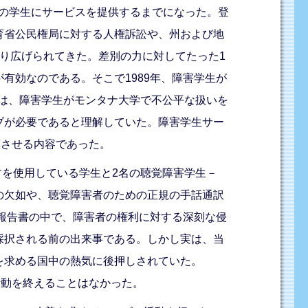
0名の学生にサービスを提供するまでになった。登
育省公民権局に対する人権訴訟や、州および地
り広げられてきた。差別の力に対してたった1
有効なのである。そこで1989年、障害学生が
ちは、障害学生がモンタナ大学で不公平な扱いを
ブが必要であると理解していた。障害学生サー
嘆させる内容であった。
すを使用している学生と2名の聴覚障害学生－
の欠如や、聴覚障害者のための正規の手話通訳
果報告書の中で、障害者の権利に対する深刻な侵
採択される前の出来事である。しかし実は、当
を求める国中の熱気に後押しされていた。
活動を終えることはなかった。