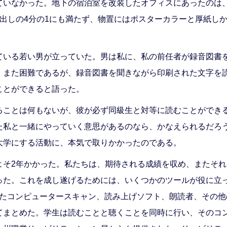
ていなかった。地下の宿泊室を改装したオフィスにあったのは
出しの4分の1にも満たず、物置にはポスターカラーと厚紙し
ている若い男が立っていた。男は私に、私の前任者が録音図書
、また困難であるが、録音図書を聞きながら印刷された文字を
ことができると語った。
ることは何もないが、彼が必ず同級生と対等に読むことができ
た私と一緒にやっていく意思があるのなら、かなえられるだろ
大学にする活動に、本気で取りかかったのである。
よそ2年かかった。私たちは、期待される成績を収め、またそ
った。これを成し遂げるためには、いくつかのツールが役に立
またコンピュータースキャン、読み上げソフト、朗読者、その
てまとめた。学生は読むことと聴くことを同時に行い、そのコ