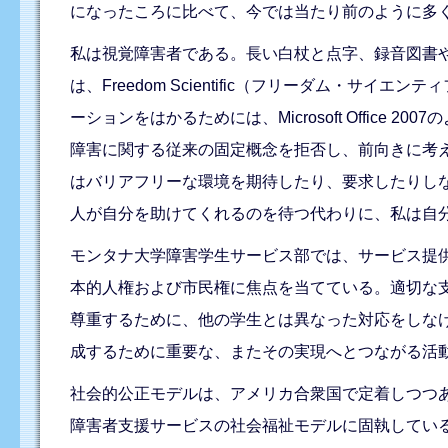
になったころに比べて、今では当たり前のように多
私は視覚障害者である。長い白杖と点字、録音図書
は、Freedom Scientific（フリーダム・
ーションをはかるためには、Microsoft Offi
障害に関する従来の固定概念を拒否し、前向きに考
はバリアフリーな環境を期待したり、要求したりし
人が自分を助けてくれるのを待つ代わりに、私は自
モンタナ大学障害学生サービス部では、サービス提
本的人権および市民権に焦点を当てている。適切な
尊重するために、他の学生とは異なった対応をしな
成するために重要な、またその実現へとつながる活
社会的公正モデルは、アメリカ合衆国で定着しつつ
障害者支援サービスの社会福祉モデルに固執してい