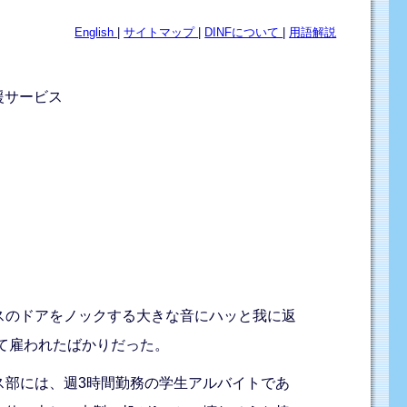
English
|
サイトマップ
|
DINFについて
|
用語解説
援サービス
スのドアをノックする大きな音にハッと我に返
て雇われたばかりだった。
ス部には、週3時間勤務の学生アルバイトであ