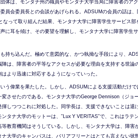
ー団体は、モンタナ州の職員やモンタナ大学当局に障害者のア
出委員会委員長との会談があげられる。ADSUMの会員の話は
心となって取り組んだ結果、モンタナ大学に障害学生サービス
の声に耳を傾け、その要望を理解し、モンタナ大学に障害学生
にも持ち込んだ。極めて意図的な、かつ執拗な手段により、AD
脳陣は、障害者の平等なアクセスが必要な理由を支持する世論
側はより迅速に対応するようになっていった。
という偉業を果たした。しかし、ADSUMによる支援活動だけ
させたのである。モンタナ大学のGeorge Dennison（
発揮しつつこれに対処した。同学長は、支援できないことは退
タナ大学のモットーは、"Lux Y VERITAS"で、これは
高等教育機関はそうしている。しかし、モンタナ大学は、障害
タナ大学のキャンパスは、バリアフリーとはとても言えない状