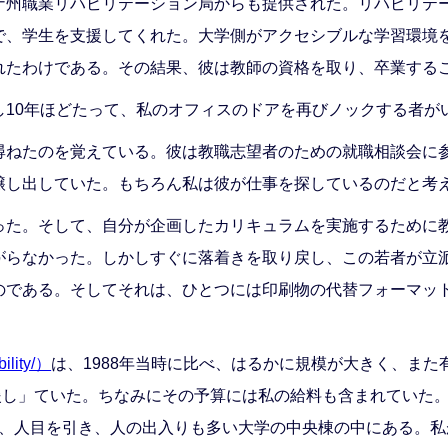
ナ州職業リハビリテーション局からも提供された。リハビリテ
で、学生を支援してくれた。大学側がアクセシブルな学習環境
れたわけである。その結果、彼は教師の資格を取り、卒業する
し10年ほどたって、私のオフィスのドアを再びノックする者が
尋ねたのを覚えている。彼は教職志望者のための就職相談会に
醸し出していた。もちろん私は彼が仕事を探しているのだと考
った。そして、自分が企画したカリキュラムを実施するために
がらなかった。しかしすぐに落着きを取り戻し、この若者が立
のである。そしてそれは、ひとつには印刷物の代替フォーマッ
ility/）
は、1988年当時に比べ、はるかに規模が大きく、また
支援し」ていた。ちなみにその予算には私の給料も含まれていた。現
スは、人目を引き、人の出入りも多い大学の中央棟の中にある。