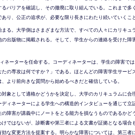
するバリアを確認し、その撤廃に取り組んでいる。これまで多
であり、公正の追求が、必要な限り長きにわたり続いていくこ
始まる。大学側はさまざまな方法で、すべての人々にカリキュ
他の出版物に掲載される。そして、学生からの連絡を受けた障
ディネーターを任命する。コーディネーターは、学生の障害で
なたの専攻は何ですか？」である。ほとんどの障害学生サービ
は、より前向きな質問から始めるべきだと確信している。
の対象として適格かどうかを決定し、大学のカリキュラムに合
ーディネーターによる学生への構造的インタビューを通じて立
生の障害が講義中にノートをとる能力を損なうものであるかど
わけではないが、診断書や第三者による文書が証拠となる場合
有効な変更方法を提案する。明らかな障害については、第三者